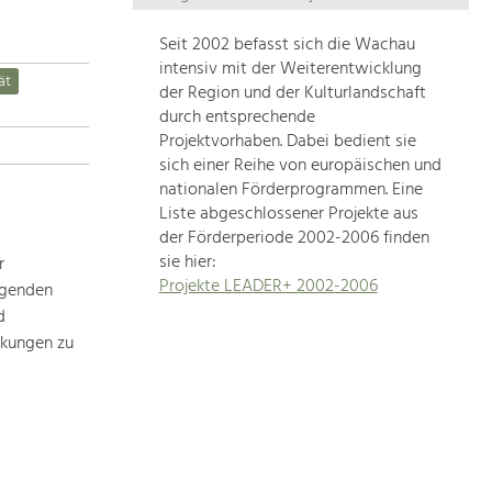
Die
Regionalentwicklung
Seit 2002 befasst sich die Wachau
in
intensiv mit der Weiterentwicklung
ät
unserer
der Region und der Kulturlandschaft
Region
durch entsprechende
ist
Projektvorhaben. Dabei bedient sie
sich einer Reihe von europäischen und
sehr
nationalen Förderprogrammen. Eine
vielfältig.
Liste abgeschlossener Projekte aus
Deshalb
der Förderperiode 2002-2006 finden
geben
sie hier:
r
wir
Projekte LEADER+ 2002-2006
ägenden
hier
d
eine
Übersicht
rkungen zu
über
unsere
Themenschwerpunkte.
Für
mehr