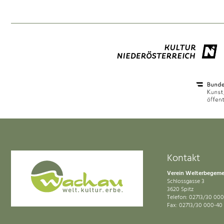
Kontakt
Verein Welterbegem
Schlossgasse 3
3620 Spitz
Telefon: 02713/30 000
Fax: 02713/30 000-40