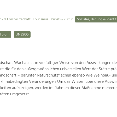
d- & Forstwirtschaft
Tourismus
Kunst & Kultur
Soziales, Bildung & Identit
diplom
UNESCO
schaft Wachau ist in vielfältiger Weise von den Auswirkungen de
ere die für den außergewöhnlichen universellen Wert der Stätte pr
landschaft – darunter Naturschutzflächen ebenso wie Weinbau- un
n klimabedingten Veränderungen. Um das Wissen über diese Auswi
hkeiten aufzuzeigen, werden im Rahmen dieser Maßnahme mehrere
täten umgesetzt.