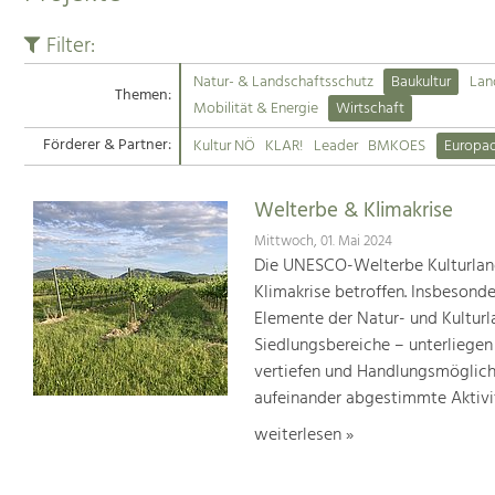
Filter:
Natur- & Landschaftsschutz
Baukultur
Lan
Themen:
Mobilität & Energie
Wirtschaft
Förderer & Partner:
Kultur NÖ
KLAR!
Leader
BMKOES
Europa
Welterbe & Klimakrise
Mittwoch, 01. Mai 2024
Die UNESCO-Welterbe Kulturland
Klimakrise betroffen. Insbesond
Elemente der Natur- und Kultur
Siedlungsbereiche – unterliege
vertiefen und Handlungsmöglic
aufeinander abgestimmte Aktivi
weiterlesen »