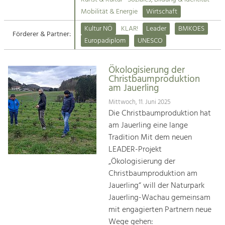
Kirchen am Fluss
Mobilität & Energie
Wirtschaft
Tourismus
Kultur NÖ
KLAR!
Leader
BMKOES
Angebotsentwicklung und
Förderer & Partner:
Suche
Europadiplom
UNESCO
Positionierung.
Impressum
Kunst & Kultur
Ökologisierung der
Christbaumproduktion
Handwerk, Wissenschaft und Forschung.
Kontakt
am Jauerling
Mittwoch, 11. Juni 2025
Soziales, Bildung &
Die Christbaumproduktion hat
Identität
am Jauerling eine lange
Gleichberechtigung, Jugend und
Tradition Mit dem neuen
Integration
LEADER-Projekt
Mobilität & Energie
„Ökologisierung der
Klimawandel, öffentlicher Verkehr und
Christbaumproduktion am
erneuerbare Energie
Jauerling“ will der Naturpark
Jauerling-Wachau gemeinsam
Wirtschaft
mit engagierten Partnern neue
Steigerung regionaler Wertschöpfung
Wege gehen: