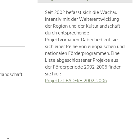
Die
Regionalentwicklung
Seit 2002 befasst sich die Wachau
in
intensiv mit der Weiterentwicklung
unserer
der Region und der Kulturlandschaft
Region
durch entsprechende
ist
Projektvorhaben. Dabei bedient sie
sich einer Reihe von europäischen und
sehr
nationalen Förderprogrammen. Eine
vielfältig.
Liste abgeschlossener Projekte aus
Deshalb
der Förderperiode 2002-2006 finden
geben
sie hier:
rlandschaft
wir
Projekte LEADER+ 2002-2006
hier
eine
Übersicht
über
unsere
Themenschwerpunkte.
Für
mehr