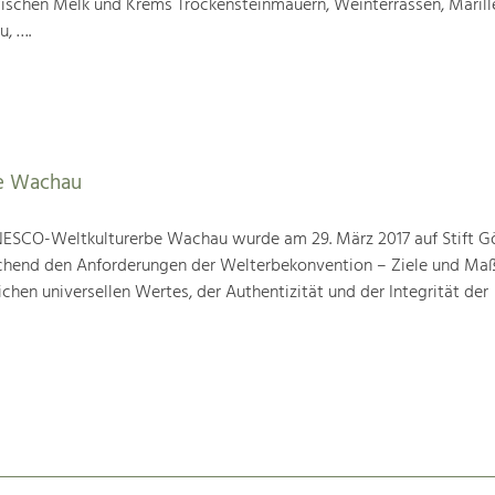
wischen Melk und Krems Trockensteinmauern, Weinterrassen, Marill
u, ….
e Wachau
ESCO-Weltkulturerbe Wachau wurde am 29. März 2017 auf Stift G
prechend den Anforderungen der Welterbekonvention – Ziele und M
hen universellen Wertes, der Authentizität und der Integrität der