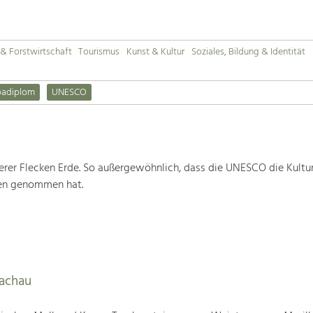
& Forstwirtschaft
Tourismus
Kunst & Kultur
Soziales, Bildung & Identität
padiplom
UNESCO
rer Flecken Erde. So außergewöhnlich, dass die UNESCO die Kultu
ten genommen hat.
Wachau