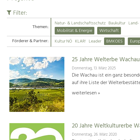
Filter:
Natur- & Landschaftsschutz
Baukultur
Land- 
Themen:
Mobilität & Energie
Wirtschaft
Förderer & Partner:
Kultur NÖ
KLAR!
Leader
BMKOES
Euro
25 Jahre Welterbe Wachau
Donnerstag, 13. März 2025
Die Wachau ist ein ganz besonde
auf ihre Liste der Welterbestät
weiterlesen »
20 Jahre Weltkulturerbe 
Donnerstag, 26. März 2020