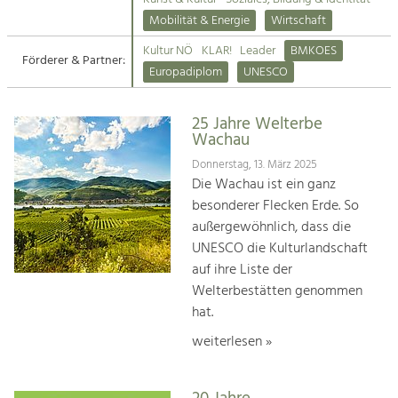
Kirchen am Fluss
Mobilität & Energie
Wirtschaft
Tourismus
Kultur NÖ
KLAR!
Leader
BMKOES
Angebotsentwicklung und
Förderer & Partner:
Suche
Europadiplom
UNESCO
Positionierung.
Impressum
Kunst & Kultur
25 Jahre Welterbe
Wachau
Handwerk, Wissenschaft und Forschung.
Kontakt
Donnerstag, 13. März 2025
Die Wachau ist ein ganz
Soziales, Bildung &
besonderer Flecken Erde. So
Identität
außergewöhnlich, dass die
Gleichberechtigung, Jugend und
UNESCO die Kulturlandschaft
Integration
auf ihre Liste der
Mobilität & Energie
Welterbestätten genommen
Klimawandel, öffentlicher Verkehr und
erneuerbare Energie
hat.
weiterlesen »
Wirtschaft
Steigerung regionaler Wertschöpfung