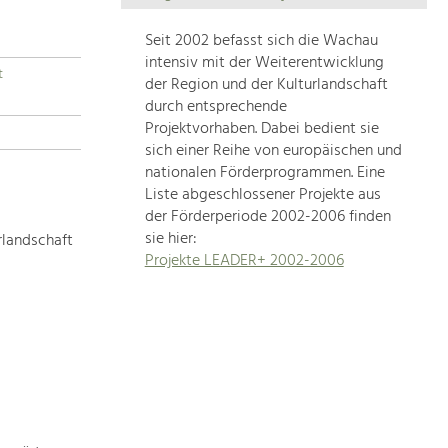
Die
Regionalentwicklung
Seit 2002 befasst sich die Wachau
in
intensiv mit der Weiterentwicklung
t
unserer
der Region und der Kulturlandschaft
Region
durch entsprechende
ist
Projektvorhaben. Dabei bedient sie
sich einer Reihe von europäischen und
sehr
nationalen Förderprogrammen. Eine
vielfältig.
Liste abgeschlossener Projekte aus
Deshalb
der Förderperiode 2002-2006 finden
geben
sie hier:
rlandschaft
wir
Projekte LEADER+ 2002-2006
hier
eine
Übersicht
über
unsere
Themenschwerpunkte.
Für
mehr