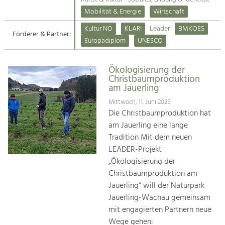
Kirchen am Fluss
Mobilität & Energie
Wirtschaft
Tourismus
Kultur NÖ
KLAR!
Leader
BMKOES
Angebotsentwicklung und
Förderer & Partner:
Suche
Europadiplom
UNESCO
Positionierung.
Impressum
Kunst & Kultur
Ökologisierung der
Christbaumproduktion
Handwerk, Wissenschaft und Forschung.
Kontakt
am Jauerling
Mittwoch, 11. Juni 2025
Soziales, Bildung &
Die Christbaumproduktion hat
Identität
am Jauerling eine lange
Gleichberechtigung, Jugend und
Tradition Mit dem neuen
Integration
LEADER-Projekt
Mobilität & Energie
„Ökologisierung der
Klimawandel, öffentlicher Verkehr und
Christbaumproduktion am
erneuerbare Energie
Jauerling“ will der Naturpark
Jauerling-Wachau gemeinsam
Wirtschaft
mit engagierten Partnern neue
Steigerung regionaler Wertschöpfung
Wege gehen: