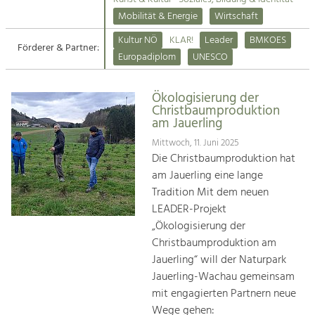
Kirchen am Fluss
Mobilität & Energie
Wirtschaft
Tourismus
Kultur NÖ
KLAR!
Leader
BMKOES
Angebotsentwicklung und
Förderer & Partner:
Suche
Europadiplom
UNESCO
Positionierung.
Impressum
Kunst & Kultur
Ökologisierung der
Christbaumproduktion
Handwerk, Wissenschaft und Forschung.
Kontakt
am Jauerling
Mittwoch, 11. Juni 2025
Soziales, Bildung &
Die Christbaumproduktion hat
Identität
am Jauerling eine lange
Gleichberechtigung, Jugend und
Tradition Mit dem neuen
Integration
LEADER-Projekt
Mobilität & Energie
„Ökologisierung der
Klimawandel, öffentlicher Verkehr und
Christbaumproduktion am
erneuerbare Energie
Jauerling“ will der Naturpark
Jauerling-Wachau gemeinsam
Wirtschaft
mit engagierten Partnern neue
Steigerung regionaler Wertschöpfung
Wege gehen: