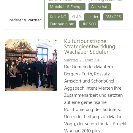
Kirchen am Fluss
Mobilität & Energie
Wirtschaft
Tourismus
Kultur NÖ
KLAR!
Leader
BMKOES
Angebotsentwicklung und
Förderer & Partner:
Suche
Europadiplom
UNESCO
Positionierung.
Impressum
Kunst & Kultur
Kulturtouristische
Strategieentwicklung
Handwerk, Wissenschaft und Forschung.
Kontakt
Wachauer Südufer
Samstag, 25. März 2017
Soziales, Bildung &
Die Gemeinden Mautern,
Identität
Bergern, Furth, Rossatz-
Gleichberechtigung, Jugend und
Arnsdorf und Schönbühel-
Integration
Aggsbach intensivierten ihre
Mobilität & Energie
Zusammenarbeit und setzten
Klimawandel, öffentlicher Verkehr und
auf eine gemeinsame
erneuerbare Energie
Positionierung des Südufers.
Unter der Leitung von Martin
Wirtschaft
Vogg, der schon für das Projekt
Steigerung regionaler Wertschöpfung
Wachau 2010 plus