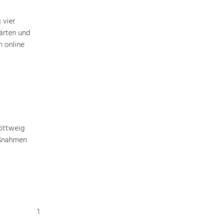
Baukultur
 vier
Ortsbild, Baukultur und nachhaltiges
Siedlungswesen.
ärten und
 online
Land- & Forstwirtschaft
Bewirtschaftung und Pflege der
Kulturlandschaft.
Tourismus
Angebotsentwicklung und
öttweig
Positionierung.
aßnahmen
Kunst & Kultur
Handwerk, Wissenschaft und Forschung.
Soziales, Bildung &
1