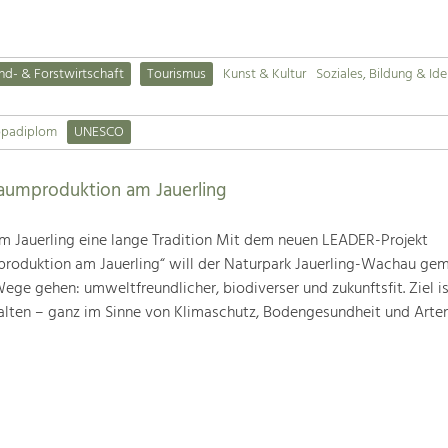
nd- & Forstwirtschaft
Tourismus
Kunst & Kultur
Soziales, Bildung & Ide
opadiplom
UNESCO
baumproduktion am Jauerling
m Jauerling eine lange Tradition Mit dem neuen LEADER-Projekt
produktion am Jauerling“ will der Naturpark Jauerling-Wachau ge
ge gehen: umweltfreundlicher, biodiverser und zukunftsfit. Ziel ist
alten – ganz im Sinne von Klimaschutz, Bodengesundheit und Artenv