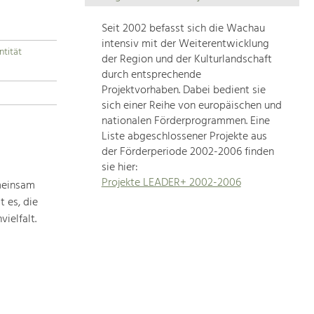
Die
Regionalentwicklung
Seit 2002 befasst sich die Wachau
in
intensiv mit der Weiterentwicklung
ntität
unserer
der Region und der Kulturlandschaft
Region
durch entsprechende
ist
Projektvorhaben. Dabei bedient sie
sich einer Reihe von europäischen und
sehr
nationalen Förderprogrammen. Eine
vielfältig.
Liste abgeschlossener Projekte aus
Deshalb
der Förderperiode 2002-2006 finden
geben
sie hier:
wir
Projekte LEADER+ 2002-2006
meinsam
hier
 es, die
eine
Übersicht
ielfalt.
über
unsere
Themenschwerpunkte.
Für
mehr