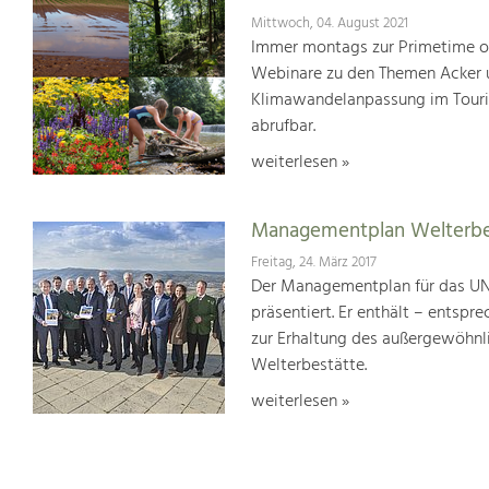
Mittwoch, 04. August 2021
Immer montags zur Primetime or
Webinare zu den Themen Acker u
Klimawandelanpassung im Touris
abrufbar.
weiterlesen »
Managementplan Welterb
Freitag, 24. März 2017
Der Managementplan für das UN
präsentiert. Er enthält – ents
zur Erhaltung des außergewöhnlic
Welterbestätte.
weiterlesen »