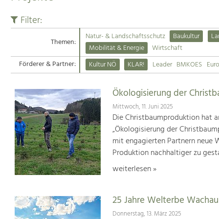
Filter:
Natur- & Landschaftsschutz
Baukultur
La
Themen:
Mobilität & Energie
Wirtschaft
Förderer & Partner:
Kultur NÖ
KLAR!
Leader
BMKOES
Eur
Ökologisierung der Christ
Mittwoch, 11. Juni 2025
Die Christbaumproduktion hat a
„Ökologisierung der Christbaum
mit engagierten Partnern neue We
Produktion nachhaltiger zu gest
weiterlesen »
25 Jahre Welterbe Wachau
Donnerstag, 13. März 2025