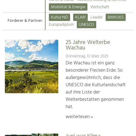
Kirchen am Fluss
Mobilität & Energie
Wirtschaft
Tourismus
Kultur NÖ
KLAR!
Leader
BMKOES
Angebotsentwicklung und
Förderer & Partner:
Suche
Europadiplom
UNESCO
Positionierung.
Impressum
Kunst & Kultur
25 Jahre Welterbe
Wachau
Handwerk, Wissenschaft und Forschung.
Kontakt
Donnerstag, 13. März 2025
Die Wachau ist ein ganz
Soziales, Bildung &
besonderer Flecken Erde. So
Identität
außergewöhnlich, dass die
Gleichberechtigung, Jugend und
UNESCO die Kulturlandschaft
Integration
auf ihre Liste der
Mobilität & Energie
Welterbestätten genommen
Klimawandel, öffentlicher Verkehr und
erneuerbare Energie
hat.
weiterlesen »
Wirtschaft
Steigerung regionaler Wertschöpfung