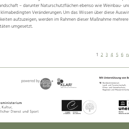
landschaft – darunter Naturschutzflächen ebenso wie Weinbau- un
n klimabedingten Veränderungen. Um das Wissen über diese Auswi
hkeiten aufzuzeigen, werden im Rahmen dieser Maßnahme mehrere
täten umgesetzt.
1
2
3
4
5
6
n