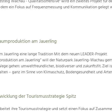
steig Wachau - Qualitätsoffensive" wird ein zweites Projekt für d
i dem ein Fokus auf Frequenzmessung und Kommunikation gelegt w
baumproduktion am Jauerling
m Jauerling eine lange Tradition Mit dem neuen LEADER-Projekt
produktion am Jauerling“ will der Naturpark Jauerling-Wachau ge
ge gehen: umweltfreundlicher, biodiverser und zukunftsfit. Ziel ist
alten – ganz im Sinne von Klimaschutz, Bodengesundheit und Artenv
wicklung der Tourismusstrategie Spitz
beitet ihre Tourismusstrategie und setzt einen Fokus auf Zusamme