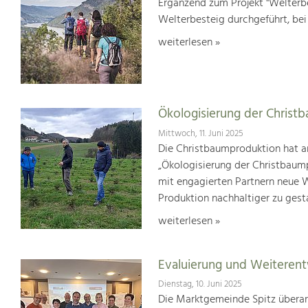
Ergänzend zum Projekt "Welterbe
Welterbesteig durchgeführt, be
weiterlesen »
Ökologisierung der Christ
Mittwoch, 11. Juni 2025
Die Christbaumproduktion hat a
„Ökologisierung der Christbaum
mit engagierten Partnern neue We
Produktion nachhaltiger zu gest
weiterlesen »
Evaluierung und Weiterent
Dienstag, 10. Juni 2025
Die Marktgemeinde Spitz überar