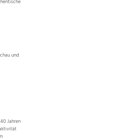
Identität
thentische
Gleichberechtigung, Jugend und
Integration
Mobilität & Energie
Klimawandel, öffentlicher Verkehr und
erneuerbare Energie
achau und
Wirtschaft
Steigerung regionaler Wertschöpfung
 40 Jahren
ktivität
em