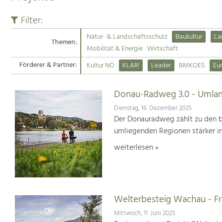
Filter:
Natur- & Landschaftsschutz
Baukultur
La
Themen:
Mobilität & Energie
Wirtschaft
Förderer & Partner:
Kultur NÖ
KLAR!
Leader
BMKOES
Eu
Donau-Radweg 3.0 - Umlan
Dienstag, 16. Dezember 2025
Der Donauradweg zählt zu den b
umliegenden Regionen stärker i
weiterlesen »
Welterbesteig Wachau - 
Mittwoch, 11. Juni 2025