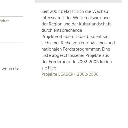
Die
Regionalentwicklung
Seit 2002 befasst sich die Wachau
in
intensiv mit der Weiterentwicklung
ntität
unserer
der Region und der Kulturlandschaft
Region
durch entsprechende
ist
Projektvorhaben. Dabei bedient sie
sich einer Reihe von europäischen und
sehr
nationalen Förderprogrammen. Eine
vielfältig.
Liste abgeschlossener Projekte aus
Deshalb
der Förderperiode 2002-2006 finden
geben
sie hier:
, wenn die
wir
Projekte LEADER+ 2002-2006
hier
eine
Übersicht
über
unsere
Themenschwerpunkte.
Für
mehr