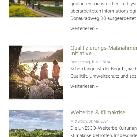
geplanten touristischen Leitsys
überarbeiteten Informationslogi
Donauradweg 3.0 ausgearbeitet
weiterlesen »
Qualifizierungs-Maßnahmen
Initiative
Donnerstag, 11. Juli 2024
Schon lange ist der Begriff „na
Qualität, Umweltschutz und soz
weiterlesen »
Welterbe & Klimakrise
Mittwoch, 01. Mai 2024
Die UNESCO-Welterbe Kulturland
Klimakrise betroffen. Insbesond