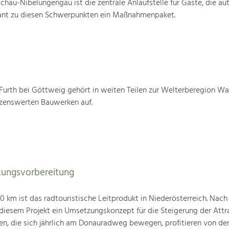
au-Nibelungengau ist die zentrale Anlaufstelle für Gäste, die au
ant zu diesen Schwerpunkten ein Maßnahmenpaket.
urth bei Göttweig gehört in weiten Teilen zur Welterberegion W
tzenswerten Bauwerken auf.
ungsvorbereitung
km ist das radtouristische Leitprodukt in Niederösterreich. Nach
 diesem Projekt ein Umsetzungskonzept für die Steigerung der Attra
den, die sich jährlich am Donauradweg bewegen, profitieren von d