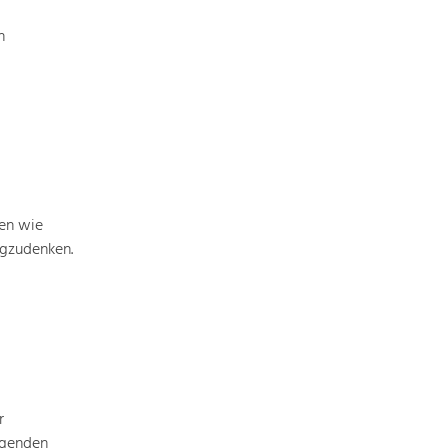
n
men wie
egzudenken.
r
ägenden