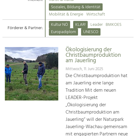
Kirchen am Fluss
Soziales, Bildung & Identität
Tourismus
Mobilität & Energie
Wirtschaft
Angebotsentwicklung und
Suche
Kultur NÖ
KLAR!
Leader
BMKOES
Positionierung.
Förderer & Partner:
Europadiplom
UNESCO
Impressum
Kunst & Kultur
Handwerk, Wissenschaft und Forschung.
Ökologisierung der
Kontakt
Christbaumproduktion
am Jauerling
Soziales, Bildung &
Mittwoch, 11. Juni 2025
Identität
Die Christbaumproduktion hat
Gleichberechtigung, Jugend und
am Jauerling eine lange
Integration
Tradition Mit dem neuen
Mobilität & Energie
LEADER-Projekt
Klimawandel, öffentlicher Verkehr und
„Ökologisierung der
erneuerbare Energie
Christbaumproduktion am
Jauerling“ will der Naturpark
Wirtschaft
Jauerling-Wachau gemeinsam
Steigerung regionaler Wertschöpfung
mit engagierten Partnern neue