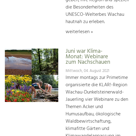
geben, ihre Region und speziell
die Besonderheiten des
UNESCO-Welterbes Wachau
hautnah zu erleben.
weiterlesen »
Juni war Klima-
Monat: Webinare
zum Nachschauen
Mittwoch, 04. August 2021
Immer montags zur Primetime
organisierte die KLAR!-Region
Wachau-Dunkelsteinerwald-
Jauerling vier Webinare zu den
Themen Acker und
Humusaufbau, ökologische
Waldbewirtschaftung,
klimafitte Gärten und
Klimawandelanpassung im