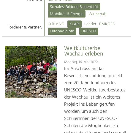
Kirchen am Fluss
Soziales, Bildung & Identität
Tourismus
Mobilität & Energie
Wirtschaft
Angebotsentwicklung und
Suche
Kultur NÖ
KLAR!
Leader
BMKOES
Positionierung.
Förderer & Partner:
Europadiplom
UNESCO
Impressum
Kunst & Kultur
Handwerk, Wissenschaft und Forschung.
Weltkulturerbe
Kontakt
Wachau erleben
Montag, 16. Mai 2022
Soziales, Bildung &
Im Anschluss an das
Identität
Bewusstseinsbildungsprojekt
Gleichberechtigung, Jugend und
zum 20-Jahr-Jubiläum des
Integration
UNESCO-Weltkulturerbestatus
Mobilität & Energie
der Wachau ist ein weiteres
Klimawandel, öffentlicher Verkehr und
erneuerbare Energie
Projekt ins Leben gerufen
worden, um auch den
Wirtschaft
SchülerInnen der UNESCO-
Steigerung regionaler Wertschöpfung
Schulen die Möglichkeit zu