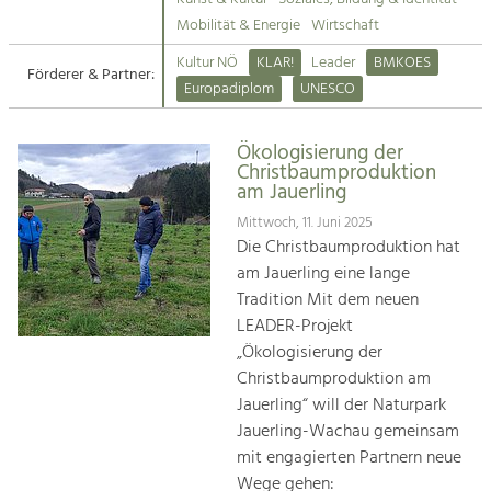
Kirchen am Fluss
Mobilität & Energie
Wirtschaft
Tourismus
Kultur NÖ
KLAR!
Leader
BMKOES
Angebotsentwicklung und
Förderer & Partner:
Suche
Europadiplom
UNESCO
Positionierung.
Impressum
Kunst & Kultur
Ökologisierung der
Christbaumproduktion
Handwerk, Wissenschaft und Forschung.
Kontakt
am Jauerling
Mittwoch, 11. Juni 2025
Soziales, Bildung &
Die Christbaumproduktion hat
Identität
am Jauerling eine lange
Gleichberechtigung, Jugend und
Tradition Mit dem neuen
Integration
LEADER-Projekt
Mobilität & Energie
„Ökologisierung der
Klimawandel, öffentlicher Verkehr und
Christbaumproduktion am
erneuerbare Energie
Jauerling“ will der Naturpark
Jauerling-Wachau gemeinsam
Wirtschaft
mit engagierten Partnern neue
Steigerung regionaler Wertschöpfung
Wege gehen: