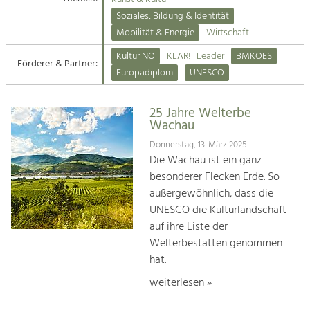
Kirchen am Fluss
Soziales, Bildung & Identität
Tourismus
Mobilität & Energie
Wirtschaft
Angebotsentwicklung und
Suche
Kultur NÖ
KLAR!
Leader
BMKOES
Positionierung.
Förderer & Partner:
Europadiplom
UNESCO
Impressum
Kunst & Kultur
Handwerk, Wissenschaft und Forschung.
25 Jahre Welterbe
Kontakt
Wachau
Donnerstag, 13. März 2025
Soziales, Bildung &
Die Wachau ist ein ganz
Identität
besonderer Flecken Erde. So
Gleichberechtigung, Jugend und
außergewöhnlich, dass die
Integration
UNESCO die Kulturlandschaft
Mobilität & Energie
auf ihre Liste der
Klimawandel, öffentlicher Verkehr und
erneuerbare Energie
Welterbestätten genommen
hat.
Wirtschaft
weiterlesen »
Steigerung regionaler Wertschöpfung