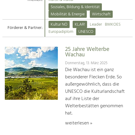
Kirchen am Fluss
Soziales, Bildung & Identität
Tourismus
Mobilität & Energie
Wirtschaft
Angebotsentwicklung und
Suche
Kultur NÖ
KLAR!
Leader
BMKOES
Positionierung.
Förderer & Partner:
Europadiplom
UNESCO
Impressum
Kunst & Kultur
Handwerk, Wissenschaft und Forschung.
25 Jahre Welterbe
Kontakt
Wachau
Donnerstag, 13. März 2025
Soziales, Bildung &
Die Wachau ist ein ganz
Identität
besonderer Flecken Erde. So
Gleichberechtigung, Jugend und
außergewöhnlich, dass die
Integration
UNESCO die Kulturlandschaft
Mobilität & Energie
auf ihre Liste der
Klimawandel, öffentlicher Verkehr und
erneuerbare Energie
Welterbestätten genommen
hat.
Wirtschaft
weiterlesen »
Steigerung regionaler Wertschöpfung