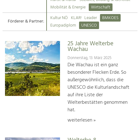
Kirchen am Fluss
Mobilität & Energie
Wirtschaft
Tourismus
Kultur NÖ
KLAR!
Leader
BMKOES
Angebotsentwicklung und
Förderer & Partner:
Suche
Europadiplom
UNESCO
Positionierung.
Impressum
Kunst & Kultur
25 Jahre Welterbe
Wachau
Handwerk, Wissenschaft und Forschung.
Kontakt
Donnerstag, 13. März 2025
Die Wachau ist ein ganz
Soziales, Bildung &
besonderer Flecken Erde. So
Identität
außergewöhnlich, dass die
Gleichberechtigung, Jugend und
UNESCO die Kulturlandschaft
Integration
auf ihre Liste der
Mobilität & Energie
Welterbestätten genommen
Klimawandel, öffentlicher Verkehr und
erneuerbare Energie
hat.
weiterlesen »
Wirtschaft
Steigerung regionaler Wertschöpfung