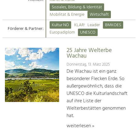
Kirchen am Fluss
Soziales, Bildung & Identität
Tourismus
Mobilität & Energie
Wirtschaft
Angebotsentwicklung und
Suche
Kultur NÖ
KLAR!
Leader
BMKOES
Positionierung.
Förderer & Partner:
Europadiplom
UNESCO
Impressum
Kunst & Kultur
Handwerk, Wissenschaft und Forschung.
25 Jahre Welterbe
Kontakt
Wachau
Donnerstag, 13. März 2025
Soziales, Bildung &
Die Wachau ist ein ganz
Identität
besonderer Flecken Erde. So
Gleichberechtigung, Jugend und
außergewöhnlich, dass die
Integration
UNESCO die Kulturlandschaft
Mobilität & Energie
auf ihre Liste der
Klimawandel, öffentlicher Verkehr und
erneuerbare Energie
Welterbestätten genommen
hat.
Wirtschaft
weiterlesen »
Steigerung regionaler Wertschöpfung