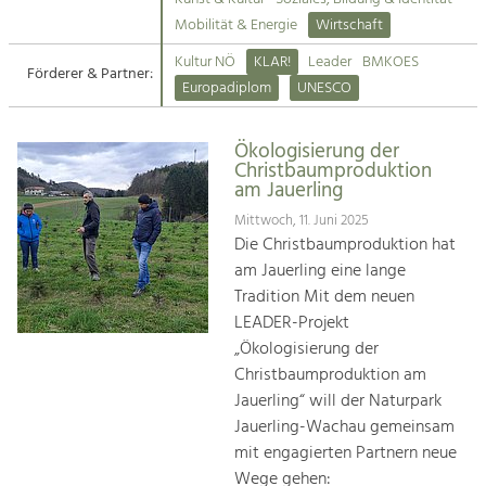
Kirchen am Fluss
Mobilität & Energie
Wirtschaft
Tourismus
Kultur NÖ
KLAR!
Leader
BMKOES
Angebotsentwicklung und
Förderer & Partner:
Suche
Europadiplom
UNESCO
Positionierung.
Impressum
Kunst & Kultur
Ökologisierung der
Christbaumproduktion
Handwerk, Wissenschaft und Forschung.
Kontakt
am Jauerling
Mittwoch, 11. Juni 2025
Soziales, Bildung &
Die Christbaumproduktion hat
Identität
am Jauerling eine lange
Gleichberechtigung, Jugend und
Tradition Mit dem neuen
Integration
LEADER-Projekt
Mobilität & Energie
„Ökologisierung der
Klimawandel, öffentlicher Verkehr und
Christbaumproduktion am
erneuerbare Energie
Jauerling“ will der Naturpark
Jauerling-Wachau gemeinsam
Wirtschaft
mit engagierten Partnern neue
Steigerung regionaler Wertschöpfung
Wege gehen: