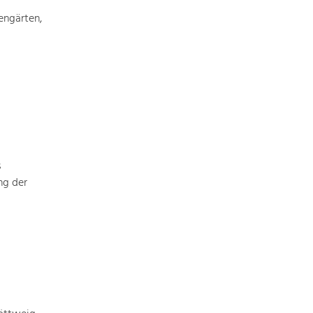
Identität
Gleichberechtigung, Jugend und
engärten,
Integration
Mobilität & Energie
Klimawandel, öffentlicher Verkehr und
erneuerbare Energie
Wirtschaft
Steigerung regionaler Wertschöpfung
s
ng der