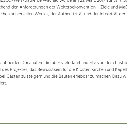
ESCO-Weltkulturerbe Wachau wurde am 29. März 2017 auf Stift G
prechend den Anforderungen der Welterbekonvention – Ziele und M
hen universellen Wertes, der Authentizität und der Integrität der
 auf beiden Donauufern die über viele Jahrhunderte von der christli
 des Projektes, das Bewusstsein für die Klöster, Kirchen und Kapell
bei Gästen zu steigern und die Bauten erlebbar zu machen. Dazu w
ert.