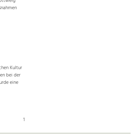
öttweig
aßnahmen
chen Kultur
en bei der
urde eine
1