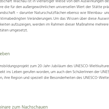
schaft Wachau ist in vielfältiger Weise von den Auswirkungen de
ere die für den außergewöhnlichen universellen Wert der Stätte pr
landschaft – darunter Naturschutzflächen ebenso wie Weinbau- un
n klimabedingten Veränderungen. Um das Wissen über diese Auswi
hkeiten aufzuzeigen, werden im Rahmen dieser Maßnahme mehrere
täten umgesetzt.
leben
nsbildungsprojekt zum 20-Jahr-Jubiläum des UNESCO-Weltkulture
ojekt ins Leben gerufen worden, um auch den SchülerInnen der UN
en, ihre Region und speziell die Besonderheiten des UNESCO-Welte
binare zum Nachschauen