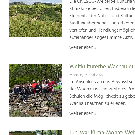
Die UNESCO-Welterbe Kulturland
Klimakrise betroffen. Insbesond
Elemente der Natur- und Kultur
Siedlungsbereiche – unterliege
vertiefen und Handlungsmöglic
aufeinander abgestimmte Aktivi
weiterlesen »
Weltkulturerbe Wachau er
Montag, 16. Mai 2022
Im Anschluss an das Bewusstsei
der Wachau ist ein weiteres Pr
Schulen die Möglichkeit zu geb
Wachau hautnah zu erleben.
weiterlesen »
Juni war Klima-Monat: We