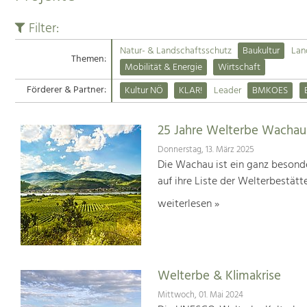
Filter:
Natur- & Landschaftsschutz
Baukultur
Lan
Themen:
Mobilität & Energie
Wirtschaft
Förderer & Partner:
Kultur NÖ
KLAR!
Leader
BMKOES
25 Jahre Welterbe Wachau
Donnerstag, 13. März 2025
Die Wachau ist ein ganz besonde
auf ihre Liste der Welterbestät
weiterlesen »
Welterbe & Klimakrise
Mittwoch, 01. Mai 2024