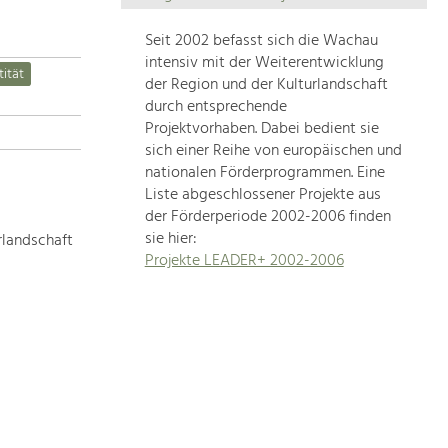
Die
Regionalentwicklung
Seit 2002 befasst sich die Wachau
in
intensiv mit der Weiterentwicklung
tität
unserer
der Region und der Kulturlandschaft
Region
durch entsprechende
ist
Projektvorhaben. Dabei bedient sie
sich einer Reihe von europäischen und
sehr
nationalen Förderprogrammen. Eine
vielfältig.
Liste abgeschlossener Projekte aus
Deshalb
der Förderperiode 2002-2006 finden
geben
sie hier:
rlandschaft
wir
Projekte LEADER+ 2002-2006
hier
eine
Übersicht
über
unsere
Themenschwerpunkte.
Für
mehr