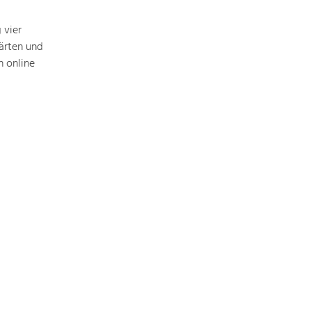
Baukultur
 vier
Ortsbild, Baukultur und nachhaltiges
Siedlungswesen.
ärten und
 online
Land- & Forstwirtschaft
Bewirtschaftung und Pflege der
Kulturlandschaft.
Tourismus
Angebotsentwicklung und
Positionierung.
Kunst & Kultur
Handwerk, Wissenschaft und Forschung.
Soziales, Bildung &