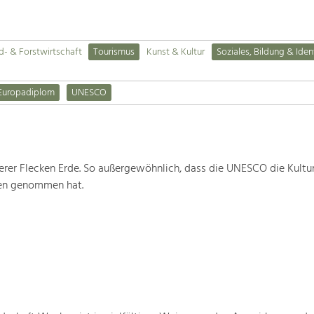
d- & Forstwirtschaft
Tourismus
Kunst & Kultur
Soziales, Bildung & Iden
Europadiplom
UNESCO
rer Flecken Erde. So außergewöhnlich, dass die UNESCO die Kultu
ten genommen hat.