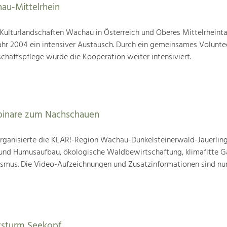
au-Mittelrhein
ulturlandschaften Wachau in Österreich und Oberes Mittelrheintal
ahr 2004 ein intensiver Austausch. Durch ein gemeinsames Volunt
chaftspflege wurde die Kooperation weiter intensiviert.
binare zum Nachschauen
ganisierte die KLAR!-Region Wachau-Dunkelsteinerwald-Jauerling
nd Humusaufbau, ökologische Waldbewirtschaftung, klimafitte G
mus. Die Video-Aufzeichnungen und Zusatzinformationen sind nun
tsturm Seekopf