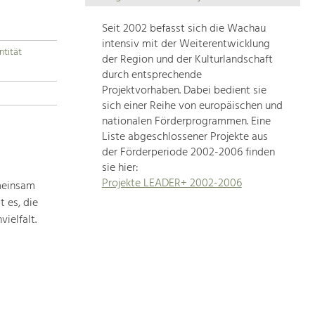
Die
Regionalentwicklung
Seit 2002 befasst sich die Wachau
in
intensiv mit der Weiterentwicklung
ntität
unserer
der Region und der Kulturlandschaft
Region
durch entsprechende
ist
Projektvorhaben. Dabei bedient sie
sich einer Reihe von europäischen und
sehr
nationalen Förderprogrammen. Eine
vielfältig.
Liste abgeschlossener Projekte aus
Deshalb
der Förderperiode 2002-2006 finden
geben
sie hier:
wir
Projekte LEADER+ 2002-2006
meinsam
hier
 es, die
eine
Übersicht
ielfalt.
über
unsere
Themenschwerpunkte.
Für
mehr