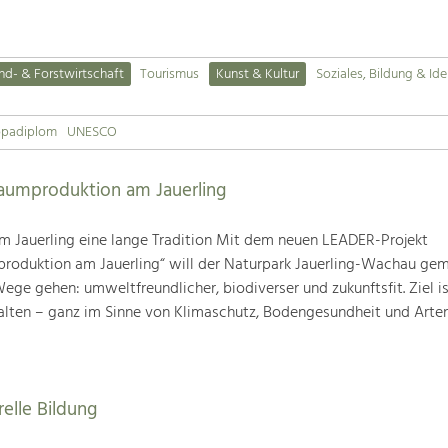
nd- & Forstwirtschaft
Tourismus
Kunst & Kultur
Soziales, Bildung & Ide
opadiplom
UNESCO
baumproduktion am Jauerling
m Jauerling eine lange Tradition Mit dem neuen LEADER-Projekt
produktion am Jauerling“ will der Naturpark Jauerling-Wachau ge
ge gehen: umweltfreundlicher, biodiverser und zukunftsfit. Ziel ist
alten – ganz im Sinne von Klimaschutz, Bodengesundheit und Artenv
relle Bildung