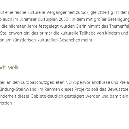
 eine reiche kulturelle Vergangenheit zurück, gleichzeitig ist der B
o auch im „Kremser Kulturplan 2030“, in dem mit großer Beteiligun
ür die nächsten Jahre festgelegt wurden. Darin nimmt das Themenfe
 Stellenwert ein, das primär die kulturelle Teilhabe von Kindern und
ion am künstlerisch-kulturellen Geschehen meint.
adt Melk
eil an den Europaschutzgebieten NÖ Alpenvorlandflüsse und Piela
ndung-Steinwand. Im Rahmen dieses Projekts soll das Bewusstsei
onderheit dieser Gebiete deutlich gesteigert werden und damit ei
erden.