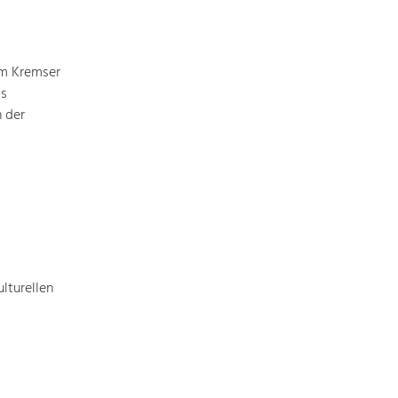
Identität
Gleichberechtigung, Jugend und
Integration
Mobilität & Energie
vom Kremser
Klimawandel, öffentlicher Verkehr und
ls
erneuerbare Energie
 der
Wirtschaft
Steigerung regionaler Wertschöpfung
lturellen