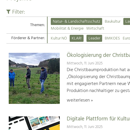
Filter:
Natur- & Landschaftsschutz
Baukultur
La
Themen:
Mobilität & Energie
Wirtschaft
Förderer & Partner:
Kultur NÖ
KLAR!
Leader
BMKOES
Eur
Ökologisierung der Christ
Mittwoch, 11. Juni 2025
Die Christbaumproduktion hat a
„Ökologisierung der Christbaum
mit engagierten Partnern neue We
Produktion nachhaltiger zu gest
weiterlesen »
Digitale Plattform für Kultu
Mittwoch, 11. Juni 2025