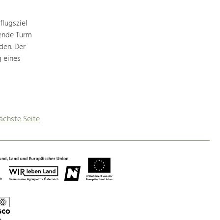
lugsziel
hende Turm
den. Der
g eines
ächste Seite