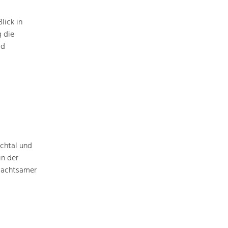
Baukultur
lick in
Ortsbild, Baukultur und nachhaltiges
Siedlungswesen.
g die
ld
Land- & Forstwirtschaft
Bewirtschaftung und Pflege der
Kulturlandschaft.
Tourismus
Angebotsentwicklung und
Positionierung.
chtal und
n der
Kunst & Kultur
n achtsamer
Handwerk, Wissenschaft und Forschung.
Soziales, Bildung &