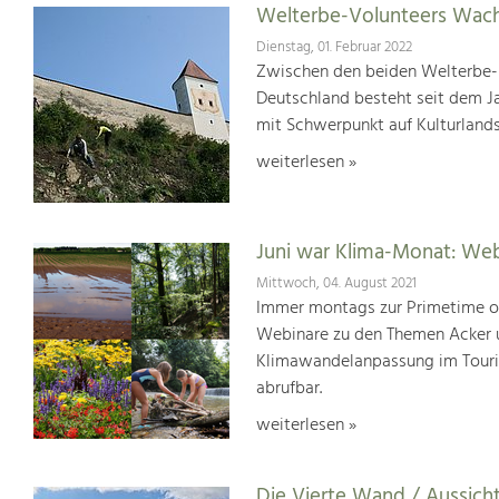
Welterbe-Volunteers Wach
Dienstag, 01. Februar 2022
Zwischen den beiden Welterbe-K
Deutschland besteht seit dem J
mit Schwerpunkt auf Kulturlands
weiterlesen »
Juni war Klima-Monat: We
Mittwoch, 04. August 2021
Immer montags zur Primetime or
Webinare zu den Themen Acker u
Klimawandelanpassung im Touris
abrufbar.
weiterlesen »
Die Vierte Wand / Aussich