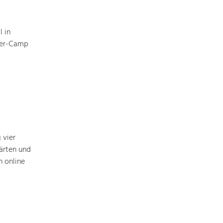
 in
eer-Camp
 vier
ärten und
 online