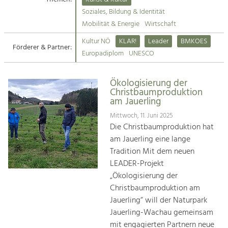
Kirchen am Fluss
Soziales, Bildung & Identität
Tourismus
Mobilität & Energie
Wirtschaft
Angebotsentwicklung und
Suche
Kultur NÖ
KLAR!
Leader
BMKOES
Positionierung.
Förderer & Partner:
Europadiplom
UNESCO
Impressum
Kunst & Kultur
Handwerk, Wissenschaft und Forschung.
Ökologisierung der
Kontakt
Christbaumproduktion
am Jauerling
Soziales, Bildung &
Mittwoch, 11. Juni 2025
Identität
Die Christbaumproduktion hat
Gleichberechtigung, Jugend und
am Jauerling eine lange
Integration
Tradition Mit dem neuen
Mobilität & Energie
LEADER-Projekt
Klimawandel, öffentlicher Verkehr und
„Ökologisierung der
erneuerbare Energie
Christbaumproduktion am
Jauerling“ will der Naturpark
Wirtschaft
Jauerling-Wachau gemeinsam
Steigerung regionaler Wertschöpfung
mit engagierten Partnern neue