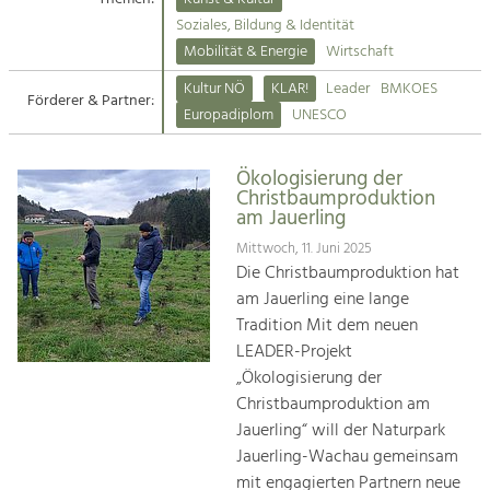
Kirchen am Fluss
Soziales, Bildung & Identität
Tourismus
Mobilität & Energie
Wirtschaft
Angebotsentwicklung und
Suche
Kultur NÖ
KLAR!
Leader
BMKOES
Positionierung.
Förderer & Partner:
Europadiplom
UNESCO
Impressum
Kunst & Kultur
Handwerk, Wissenschaft und Forschung.
Ökologisierung der
Kontakt
Christbaumproduktion
am Jauerling
Soziales, Bildung &
Mittwoch, 11. Juni 2025
Identität
Die Christbaumproduktion hat
Gleichberechtigung, Jugend und
am Jauerling eine lange
Integration
Tradition Mit dem neuen
Mobilität & Energie
LEADER-Projekt
Klimawandel, öffentlicher Verkehr und
„Ökologisierung der
erneuerbare Energie
Christbaumproduktion am
Jauerling“ will der Naturpark
Wirtschaft
Jauerling-Wachau gemeinsam
Steigerung regionaler Wertschöpfung
mit engagierten Partnern neue