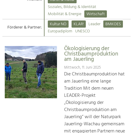
Kirchen am Fluss
Soziales, Bildung & Identität
Tourismus
Mobilität & Energie
Wirtschaft
Angebotsentwicklung und
Suche
Kultur NÖ
KLAR!
Leader
BMKOES
Positionierung.
Förderer & Partner:
Europadiplom
UNESCO
Impressum
Kunst & Kultur
Handwerk, Wissenschaft und Forschung.
Ökologisierung der
Kontakt
Christbaumproduktion
am Jauerling
Soziales, Bildung &
Mittwoch, 11. Juni 2025
Identität
Die Christbaumproduktion hat
Gleichberechtigung, Jugend und
am Jauerling eine lange
Integration
Tradition Mit dem neuen
Mobilität & Energie
LEADER-Projekt
Klimawandel, öffentlicher Verkehr und
„Ökologisierung der
erneuerbare Energie
Christbaumproduktion am
Jauerling“ will der Naturpark
Wirtschaft
Jauerling-Wachau gemeinsam
Steigerung regionaler Wertschöpfung
mit engagierten Partnern neue