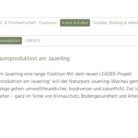
d- & Forstwirtschaft
Tourismus
Kunst & Kultur
Soziales, Bildung & Identi
ropadiplom
UNESCO
baumproduktion am Jauerling
m Jauerling eine lange Tradition Mit dem neuen LEADER-Projekt
produktion am Jauerling“ will der Naturpark Jauerling-Wachau ge
ge gehen: umweltfreundlicher, biodiverser und zukunftsfit. Ziel ist
alten – ganz im Sinne von Klimaschutz, Bodengesundheit und Artenv