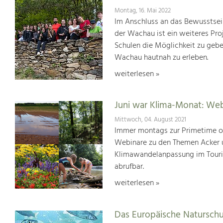
Montag, 16. Mai 2022
Im Anschluss an das Bewusstsei
der Wachau ist ein weiteres Pr
Schulen die Möglichkeit zu geb
Wachau hautnah zu erleben.
weiterlesen »
Juni war Klima-Monat: We
Mittwoch, 04. August 2021
Immer montags zur Primetime or
Webinare zu den Themen Acker u
Klimawandelanpassung im Touris
abrufbar.
weiterlesen »
Das Europäische Natursch