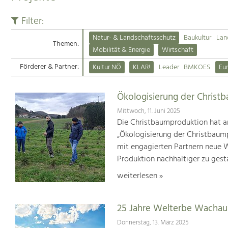
Filter:
Natur- & Landschaftsschutz
Baukultur
Lan
Themen:
Mobilität & Energie
Wirtschaft
Förderer & Partner:
Kultur NÖ
KLAR!
Leader
BMKOES
Eu
Ökologisierung der Christ
Mittwoch, 11. Juni 2025
Die Christbaumproduktion hat a
„Ökologisierung der Christbaum
mit engagierten Partnern neue We
Produktion nachhaltiger zu gest
weiterlesen »
25 Jahre Welterbe Wachau
Donnerstag, 13. März 2025