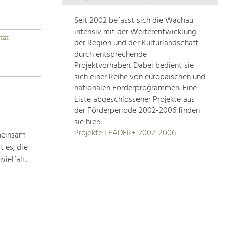
Die
Regionalentwicklung
Seit 2002 befasst sich die Wachau
in
intensiv mit der Weiterentwicklung
tät
unserer
der Region und der Kulturlandschaft
Region
durch entsprechende
ist
Projektvorhaben. Dabei bedient sie
sich einer Reihe von europäischen und
sehr
nationalen Förderprogrammen. Eine
vielfältig.
Liste abgeschlossener Projekte aus
Deshalb
der Förderperiode 2002-2006 finden
geben
sie hier:
wir
Projekte LEADER+ 2002-2006
meinsam
hier
 es, die
eine
Übersicht
ielfalt.
über
unsere
Themenschwerpunkte.
Für
mehr