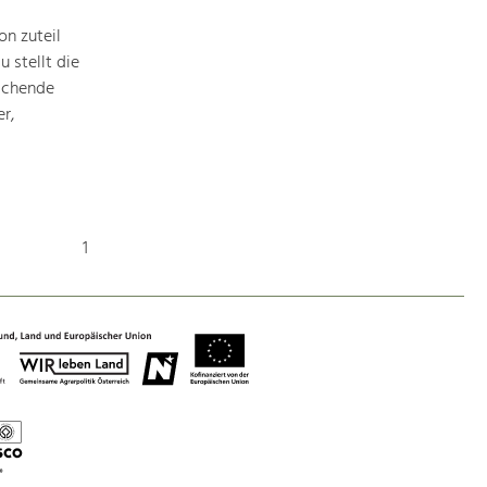
Identität
Gleichberechtigung, Jugend und
n zuteil
Integration
 stellt die
Mobilität & Energie
ichende
Klimawandel, öffentlicher Verkehr und
r,
erneuerbare Energie
Wirtschaft
Steigerung regionaler Wertschöpfung
1