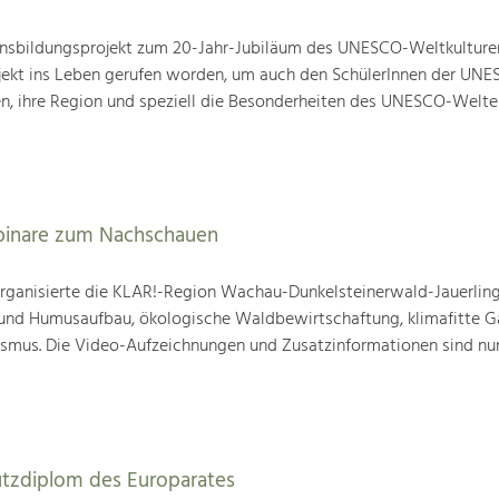
nsbildungsprojekt zum 20-Jahr-Jubiläum des UNESCO-Weltkulture
ojekt ins Leben gerufen worden, um auch den SchülerInnen der UN
en, ihre Region und speziell die Besonderheiten des UNESCO-Welte
binare zum Nachschauen
ganisierte die KLAR!-Region Wachau-Dunkelsteinerwald-Jauerling
nd Humusaufbau, ökologische Waldbewirtschaftung, klimafitte G
mus. Die Video-Aufzeichnungen und Zusatzinformationen sind nun
utzdiplom des Europarates