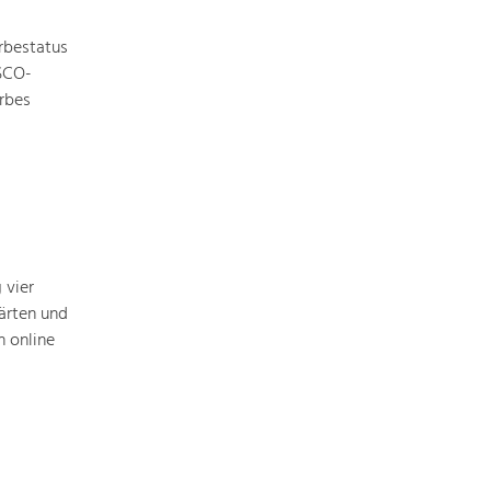
Baukultur
rbestatus
Ortsbild, Baukultur und nachhaltiges
Siedlungswesen.
ESCO-
rbes
Land- & Forstwirtschaft
Bewirtschaftung und Pflege der
Kulturlandschaft.
Tourismus
Angebotsentwicklung und
 vier
Positionierung.
ärten und
 online
Kunst & Kultur
Handwerk, Wissenschaft und Forschung.
Soziales, Bildung &