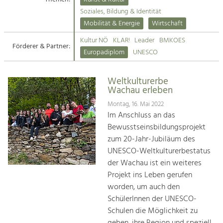
Kirchen am Fluss
Soziales, Bildung & Identität
Tourismus
Mobilität & Energie
Wirtschaft
Angebotsentwicklung und
Suche
Kultur NÖ
KLAR!
Leader
BMKOES
Positionierung.
Förderer & Partner:
Europadiplom
UNESCO
Impressum
Kunst & Kultur
Handwerk, Wissenschaft und Forschung.
Weltkulturerbe
Kontakt
Wachau erleben
Montag, 16. Mai 2022
Soziales, Bildung &
Im Anschluss an das
Identität
Bewusstseinsbildungsprojekt
Gleichberechtigung, Jugend und
zum 20-Jahr-Jubiläum des
Integration
UNESCO-Weltkulturerbestatus
Mobilität & Energie
der Wachau ist ein weiteres
Klimawandel, öffentlicher Verkehr und
erneuerbare Energie
Projekt ins Leben gerufen
worden, um auch den
Wirtschaft
SchülerInnen der UNESCO-
Steigerung regionaler Wertschöpfung
Schulen die Möglichkeit zu