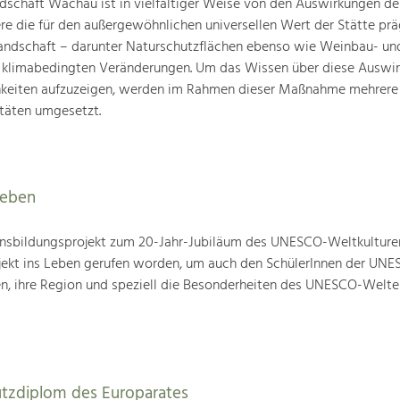
schaft Wachau ist in vielfältiger Weise von den Auswirkungen de
ere die für den außergewöhnlichen universellen Wert der Stätte pr
landschaft – darunter Naturschutzflächen ebenso wie Weinbau- un
n klimabedingten Veränderungen. Um das Wissen über diese Auswi
hkeiten aufzuzeigen, werden im Rahmen dieser Maßnahme mehrere
täten umgesetzt.
leben
nsbildungsprojekt zum 20-Jahr-Jubiläum des UNESCO-Weltkulture
ojekt ins Leben gerufen worden, um auch den SchülerInnen der UN
en, ihre Region und speziell die Besonderheiten des UNESCO-Welte
utzdiplom des Europarates