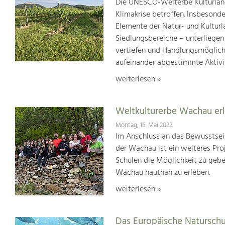
Die UNESCO-Welterbe Kulturland
Klimakrise betroffen. Insbesond
Elemente der Natur- und Kultur
Siedlungsbereiche – unterliege
vertiefen und Handlungsmöglic
aufeinander abgestimmte Aktivi
weiterlesen »
Weltkulturerbe Wachau er
Montag, 16. Mai 2022
Im Anschluss an das Bewusstsei
der Wachau ist ein weiteres Pr
Schulen die Möglichkeit zu geb
Wachau hautnah zu erleben.
weiterlesen »
Das Europäische Natursch