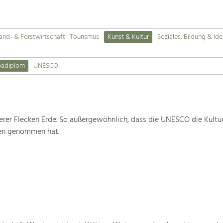
and- & Forstwirtschaft
Tourismus
Kunst & Kultur
Soziales, Bildung & Ide
padiplom
UNESCO
rer Flecken Erde. So außergewöhnlich, dass die UNESCO die Kultu
ten genommen hat.