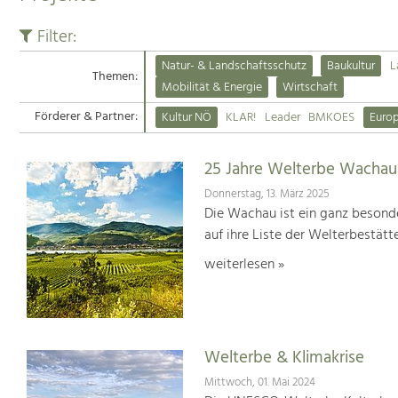
Filter:
Natur- & Landschaftsschutz
Baukultur
L
Themen:
Mobilität & Energie
Wirtschaft
Förderer & Partner:
Kultur NÖ
KLAR!
Leader
BMKOES
Euro
25 Jahre Welterbe Wachau
Donnerstag, 13. März 2025
Die Wachau ist ein ganz besonde
auf ihre Liste der Welterbestät
weiterlesen »
Welterbe & Klimakrise
Mittwoch, 01. Mai 2024