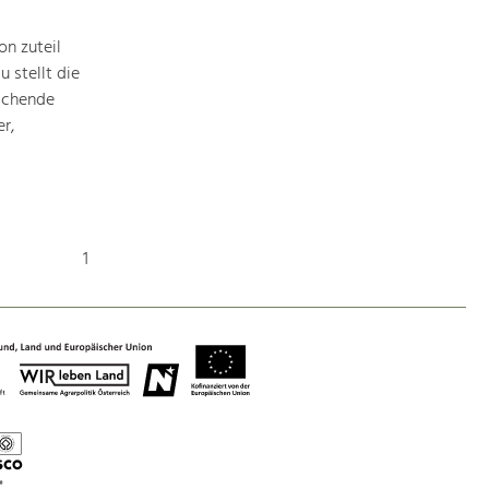
Baukultur
n zuteil
Ortsbild, Baukultur und nachhaltiges
Siedlungswesen.
 stellt die
ichende
r,
Land- & Forstwirtschaft
Bewirtschaftung und Pflege der
Kulturlandschaft.
Tourismus
1
Angebotsentwicklung und
Positionierung.
Kunst & Kultur
Handwerk, Wissenschaft und Forschung.
Soziales, Bildung &