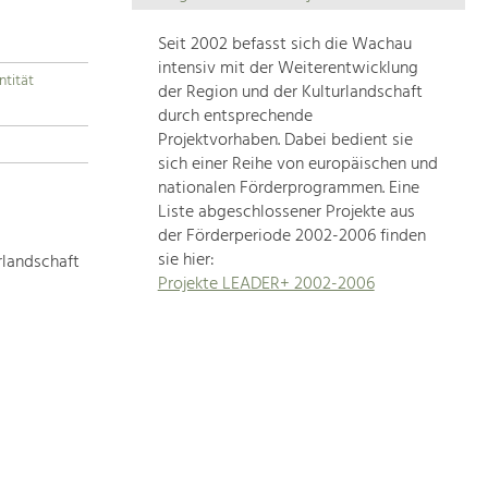
Die
Regionalentwicklung
Seit 2002 befasst sich die Wachau
in
intensiv mit der Weiterentwicklung
ntität
unserer
der Region und der Kulturlandschaft
Region
durch entsprechende
ist
Projektvorhaben. Dabei bedient sie
sich einer Reihe von europäischen und
sehr
nationalen Förderprogrammen. Eine
vielfältig.
Liste abgeschlossener Projekte aus
Deshalb
der Förderperiode 2002-2006 finden
geben
sie hier:
rlandschaft
wir
Projekte LEADER+ 2002-2006
hier
eine
Übersicht
über
unsere
Themenschwerpunkte.
Für
mehr