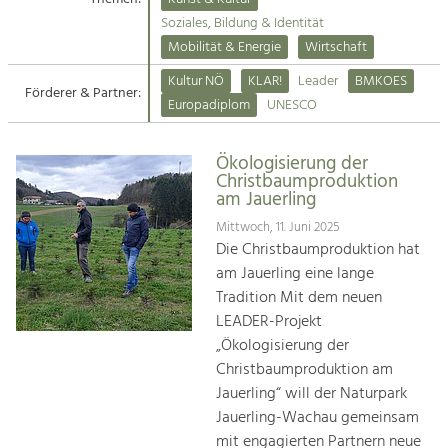
Kirchen am Fluss
Soziales, Bildung & Identität
Tourismus
Mobilität & Energie
Wirtschaft
Angebotsentwicklung und
Suche
Kultur NÖ
KLAR!
Leader
BMKOES
Positionierung.
Förderer & Partner:
Europadiplom
UNESCO
Impressum
Kunst & Kultur
Handwerk, Wissenschaft und Forschung.
Ökologisierung der
Kontakt
Christbaumproduktion
am Jauerling
Soziales, Bildung &
Mittwoch, 11. Juni 2025
Identität
Die Christbaumproduktion hat
Gleichberechtigung, Jugend und
am Jauerling eine lange
Integration
Tradition Mit dem neuen
Mobilität & Energie
LEADER-Projekt
Klimawandel, öffentlicher Verkehr und
„Ökologisierung der
erneuerbare Energie
Christbaumproduktion am
Jauerling“ will der Naturpark
Wirtschaft
Jauerling-Wachau gemeinsam
Steigerung regionaler Wertschöpfung
mit engagierten Partnern neue