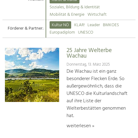
Kirchen am Fluss
Soziales, Bildung & Identität
Tourismus
Mobilität & Energie
Wirtschaft
Angebotsentwicklung und
Suche
Kultur NÖ
KLAR!
Leader
BMKOES
Positionierung.
Förderer & Partner:
Europadiplom
UNESCO
Impressum
Kunst & Kultur
Handwerk, Wissenschaft und Forschung.
25 Jahre Welterbe
Kontakt
Wachau
Donnerstag, 13. März 2025
Soziales, Bildung &
Die Wachau ist ein ganz
Identität
besonderer Flecken Erde. So
Gleichberechtigung, Jugend und
außergewöhnlich, dass die
Integration
UNESCO die Kulturlandschaft
Mobilität & Energie
auf ihre Liste der
Klimawandel, öffentlicher Verkehr und
erneuerbare Energie
Welterbestätten genommen
hat.
Wirtschaft
weiterlesen »
Steigerung regionaler Wertschöpfung