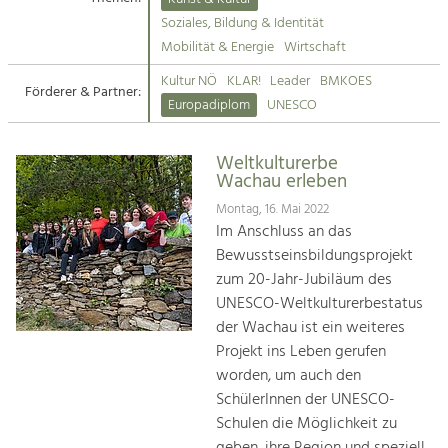
Kirchen am Fluss
Soziales, Bildung & Identität
Tourismus
Mobilität & Energie
Wirtschaft
Angebotsentwicklung und
Suche
Kultur NÖ
KLAR!
Leader
BMKOES
Positionierung.
Förderer & Partner:
Europadiplom
UNESCO
Impressum
Kunst & Kultur
Handwerk, Wissenschaft und Forschung.
Weltkulturerbe
Kontakt
Wachau erleben
Montag, 16. Mai 2022
Soziales, Bildung &
Im Anschluss an das
Identität
Bewusstseinsbildungsprojekt
Gleichberechtigung, Jugend und
zum 20-Jahr-Jubiläum des
Integration
UNESCO-Weltkulturerbestatus
Mobilität & Energie
der Wachau ist ein weiteres
Klimawandel, öffentlicher Verkehr und
erneuerbare Energie
Projekt ins Leben gerufen
worden, um auch den
Wirtschaft
SchülerInnen der UNESCO-
Steigerung regionaler Wertschöpfung
Schulen die Möglichkeit zu