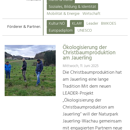
Kirchen am Fluss
Soziales, Bildung & Identität
Tourismus
Mobilität & Energie
Wirtschaft
Angebotsentwicklung und
Suche
Kultur NÖ
KLAR!
Leader
BMKOES
Positionierung.
Förderer & Partner:
Europadiplom
UNESCO
Impressum
Kunst & Kultur
Handwerk, Wissenschaft und Forschung.
Ökologisierung der
Kontakt
Christbaumproduktion
am Jauerling
Soziales, Bildung &
Mittwoch, 11. Juni 2025
Identität
Die Christbaumproduktion hat
Gleichberechtigung, Jugend und
am Jauerling eine lange
Integration
Tradition Mit dem neuen
Mobilität & Energie
LEADER-Projekt
Klimawandel, öffentlicher Verkehr und
„Ökologisierung der
erneuerbare Energie
Christbaumproduktion am
Jauerling“ will der Naturpark
Wirtschaft
Jauerling-Wachau gemeinsam
Steigerung regionaler Wertschöpfung
mit engagierten Partnern neue