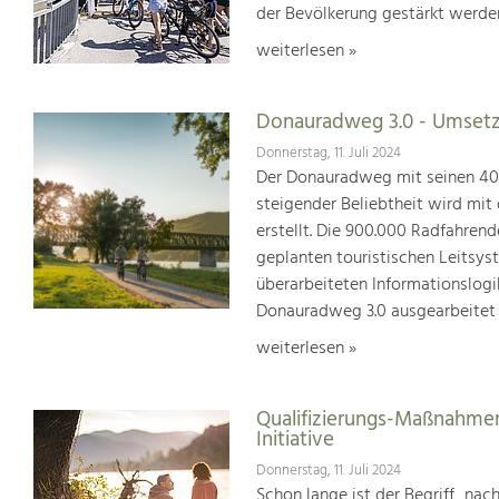
der Bevölkerung gestärkt werde
weiterlesen »
Donauradweg 3.0 - Umsetz
Donnerstag, 11. Juli 2024
Der Donauradweg mit seinen 400 
steigender Beliebtheit wird mit
erstellt. Die 900.000 Radfahren
geplanten touristischen Leitsys
überarbeiteten Informationslogi
Donauradweg 3.0 ausgearbeitet
weiterlesen »
Qualifizierungs-Maßnahmen
Initiative
Donnerstag, 11. Juli 2024
Schon lange ist der Begriff „na