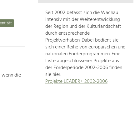
Die
Regionalentwicklung
Seit 2002 befasst sich die Wachau
in
intensiv mit der Weiterentwicklung
entität
unserer
der Region und der Kulturlandschaft
Region
durch entsprechende
ist
Projektvorhaben. Dabei bedient sie
sich einer Reihe von europäischen und
sehr
nationalen Förderprogrammen. Eine
vielfältig.
Liste abgeschlossener Projekte aus
Deshalb
der Förderperiode 2002-2006 finden
geben
sie hier:
, wenn die
wir
Projekte LEADER+ 2002-2006
hier
eine
Übersicht
über
unsere
Themenschwerpunkte.
Für
mehr