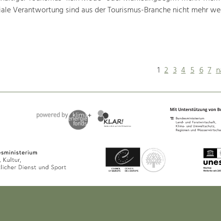
iale Verantwortung sind aus der Tourismus-Branche nicht mehr w
1
2
3
4
5
6
7
n