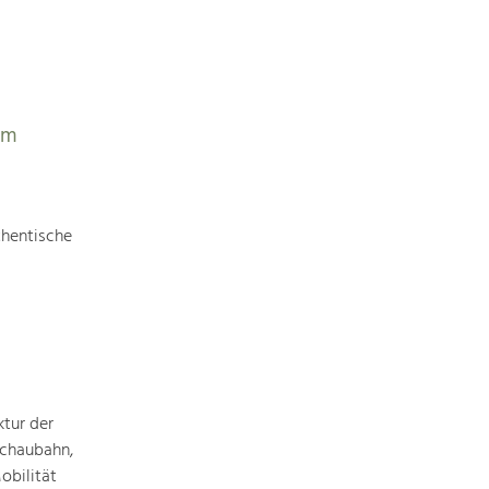
Identität
Gleichberechtigung, Jugend und
Integration
Mobilität & Energie
Klimawandel, öffentlicher Verkehr und
erneuerbare Energie
em
Wirtschaft
Steigerung regionaler Wertschöpfung
thentische
ktur der
achaubahn,
obilität