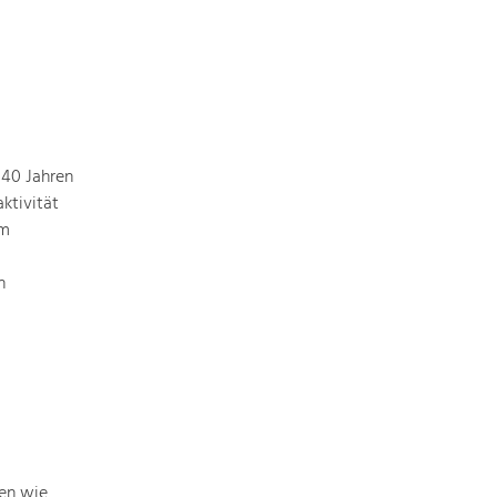
 40 Jahren
ktivität
em
n
men wie