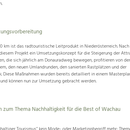
n.
ungsvorbereitung
km ist das radtouristische Leitprodukt in Niederösterreich. Nach
 diesem Projekt ein Umsetzungskonzept für die Steigerung der Attra
den, die sich jährlich am Donauradweg bewegen, profitieren von d
tem, den neuen Umlandrunden, den sanierten Rastplätzen und der
k. Diese Maßnahmen wurden bereits detailliert in einem Masterpla
 und können nun zur Umsetzung gebracht werden.
 zum Thema Nachhaltigkeit für die Best of Wachau
chhaltiger Tourismus“ kein Mode- oder Marketingbegriff mehr: The