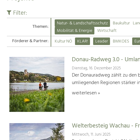
Filter:
Natur- & Landschaftsschutz
Baukultur
Lan
Themen:
Mobilität & Energie
Wirtschaft
Förderer & Partner:
Kultur NÖ
KLAR!
Leader
BMKOES
Eu
Donau-Radweg 3.0 - Umlan
Dienstag, 16. Dezember 2025
Der Donauradweg zählt zu den b
umliegenden Regionen stärker i
weiterlesen »
Welterbesteig Wachau - 
Mittwoch, 11. Juni 2025