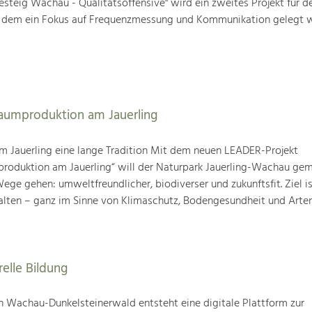
steig Wachau - Qualitätsoffensive" wird ein zweites Projekt für d
i dem ein Fokus auf Frequenzmessung und Kommunikation gelegt w
baumproduktion am Jauerling
m Jauerling eine lange Tradition Mit dem neuen LEADER-Projekt
produktion am Jauerling“ will der Naturpark Jauerling-Wachau ge
ge gehen: umweltfreundlicher, biodiverser und zukunftsfit. Ziel ist
alten – ganz im Sinne von Klimaschutz, Bodengesundheit und Artenv
relle Bildung
 Wachau-Dunkelsteinerwald entsteht eine digitale Plattform zur