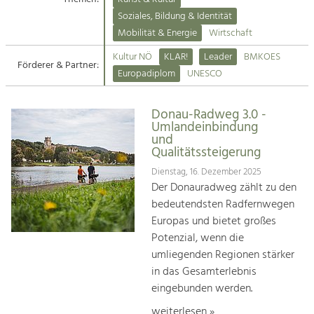
Kirchen am Fluss
Soziales, Bildung & Identität
Tourismus
Mobilität & Energie
Wirtschaft
Angebotsentwicklung und
Suche
Kultur NÖ
KLAR!
Leader
BMKOES
Positionierung.
Förderer & Partner:
Europadiplom
UNESCO
Impressum
Kunst & Kultur
Handwerk, Wissenschaft und Forschung.
Donau-Radweg 3.0 -
Kontakt
Umlandeinbindung
und
Qualitätssteigerung
Soziales, Bildung &
Identität
Dienstag, 16. Dezember 2025
Der Donauradweg zählt zu den
Gleichberechtigung, Jugend und
Integration
bedeutendsten Radfernwegen
Mobilität & Energie
Europas und bietet großes
Klimawandel, öffentlicher Verkehr und
Potenzial, wenn die
erneuerbare Energie
umliegenden Regionen stärker
in das Gesamterlebnis
Wirtschaft
eingebunden werden.
Steigerung regionaler Wertschöpfung
weiterlesen »