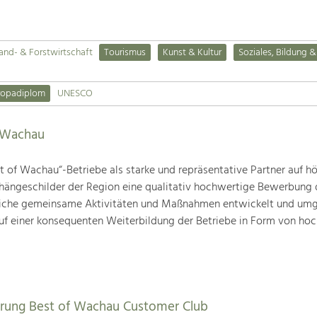
and- & Forstwirtschaft
Tourismus
Kunst & Kultur
Soziales, Bildung &
ropadiplom
UNESCO
f Wachau
st of Wachau“-Betriebe als starke und repräsentative Partner auf 
hängeschilder der Region eine qualitativ hochwertige Bewerbung 
eiche gemeinsame Aktivitäten und Maßnahmen entwickelt und umge
uf einer konsequenten Weiterbildung der Betriebe in Form von ho
erung Best of Wachau Customer Club