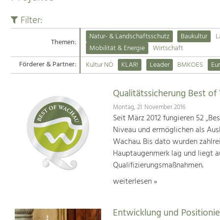
Filter:
Natur- & Landschaftsschutz
Baukultur
L
Themen:
Mobilität & Energie
Wirtschaft
Förderer & Partner:
Kultur NÖ
KLAR!
Leader
BMKOES
Eu
Qualitätssicherung Best o
Montag, 21. November 2016
Seit März 2012 fungieren 52 „Be
Niveau und ermöglichen als Aus
Wachau. Bis dato wurden zahlr
Hauptaugenmerk lag und liegt a
Qualifizierungsmaßnahmen.
weiterlesen »
Entwicklung und Positioni