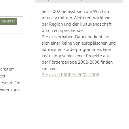
Die
Regionalentwicklung
Seit 2002 befasst sich die Wachau
in
intensiv mit der Weiterentwicklung
 Identität
unserer
der Region und der Kulturlandschaft
Region
durch entsprechende
ist
Projektvorhaben. Dabei bedient sie
sich einer Reihe von europäischen und
sehr
nationalen Förderprogrammen. Eine
vielfältig.
Liste abgeschlossener Projekte aus
Deshalb
der Förderperiode 2002-2006 finden
geben
sie hier:
höchstem
wir
Projekte LEADER+ 2002-2006
der
hier
setzt. Ein
eine
Übersicht
chwertigen
über
unsere
Themenschwerpunkte.
Für
mehr