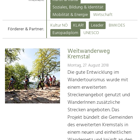
Kirchen am Fluss
Soziales, Bildung & Identität
Tourismus
Mobilität & Energie
Wirtschaft
Angebotsentwicklung und
Suche
Kultur NÖ
KLAR!
Leader
BMKOES
Positionierung.
Förderer & Partner:
Europadiplom
UNESCO
Impressum
Kunst & Kultur
Handwerk, Wissenschaft und Forschung.
Weitwanderweg
Kontakt
Kremstal
Montag, 27. August 2018
Soziales, Bildung &
Die gute Entwicklung im
Identität
Wandertourismus wurde mit
Gleichberechtigung, Jugend und
einem erweiterten
Integration
Streckenangebot genutzt und
Mobilität & Energie
WanderInnen zusätzliche
Klimawandel, öffentlicher Verkehr und
erneuerbare Energie
Strecken angeboten. Das
Projekt bündelt die Gemeinden
Wirtschaft
des erweiterten Kremstals in
Steigerung regionaler Wertschöpfung
einem neuen und einheitlichen