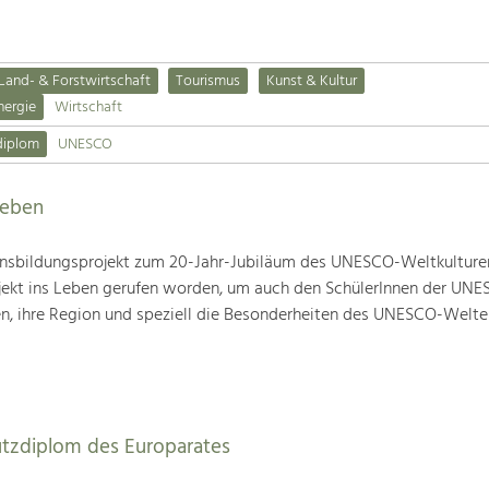
Land- & Forstwirtschaft
Tourismus
Kunst & Kultur
nergie
Wirtschaft
diplom
UNESCO
leben
nsbildungsprojekt zum 20-Jahr-Jubiläum des UNESCO-Weltkulture
ojekt ins Leben gerufen worden, um auch den SchülerInnen der UN
en, ihre Region und speziell die Besonderheiten des UNESCO-Welte
utzdiplom des Europarates