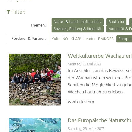
Filter:
Natur- & Landschaftsschutz
Baukultur
Themen:
Soziales, Bildung & Identität
Mobilität & E
Förderer & Partner:
Kultur NÖ
KLAR!
Leader
BMKOES
Europa
Weltkulturerbe Wachau er
Montag, 16. Mai 2022
Im Anschluss an das Bewusstsei
der Wachau ist ein weiteres Pr
Schulen die Möglichkeit zu geb
Wachau hautnah zu erleben.
weiterlesen »
Das Europäische Natursch
Samstag, 25. März 2017