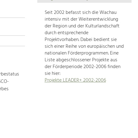
Die
Regionalentwicklung
Seit 2002 befasst sich die Wachau
in
intensiv mit der Weiterentwicklung
unserer
der Region und der Kulturlandschaft
Region
durch entsprechende
ist
Projektvorhaben. Dabei bedient sie
sich einer Reihe von europäischen und
sehr
nationalen Förderprogrammen. Eine
vielfältig.
Liste abgeschlossener Projekte aus
Deshalb
der Förderperiode 2002-2006 finden
geben
sie hier:
rbestatus
wir
Projekte LEADER+ 2002-2006
ESCO-
hier
rbes
eine
Übersicht
über
unsere
Themenschwerpunkte.
Für
mehr