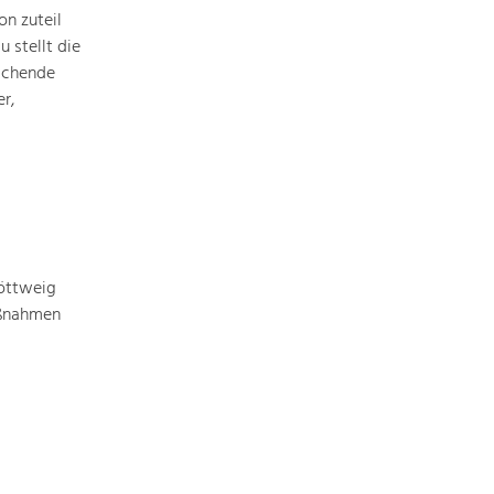
Identität
n zuteil
Gleichberechtigung, Jugend und
Integration
 stellt die
ichende
Mobilität & Energie
r,
Klimawandel, öffentlicher Verkehr und
erneuerbare Energie
Wirtschaft
Steigerung regionaler Wertschöpfung
öttweig
aßnahmen