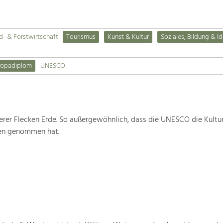
d- & Forstwirtschaft
Tourismus
Kunst & Kultur
Soziales, Bildung & Id
ropadiplom
UNESCO
rer Flecken Erde. So außergewöhnlich, dass die UNESCO die Kultu
ten genommen hat.