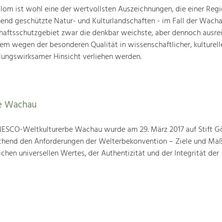
om ist wohl eine der wertvollsten Auszeichnungen, die einer Regio
end geschützte Natur- und Kulturlandschaften - im Fall der Wachau
chaftsschutzgebiet zwar die denkbar weichste, aber dennoch ausre
lem wegen der besonderen Qualität in wissenschaftlicher, kulturelle
lungswirksamer Hinsicht verliehen werden.
e Wachau
ESCO-Weltkulturerbe Wachau wurde am 29. März 2017 auf Stift G
prechend den Anforderungen der Welterbekonvention – Ziele und M
hen universellen Wertes, der Authentizität und der Integrität der