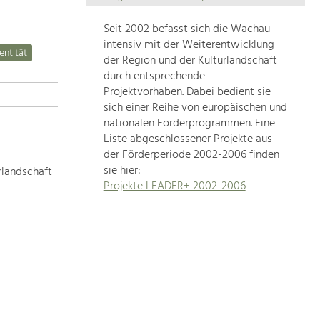
Die
Regionalentwicklung
Seit 2002 befasst sich die Wachau
in
intensiv mit der Weiterentwicklung
entität
unserer
der Region und der Kulturlandschaft
Region
durch entsprechende
ist
Projektvorhaben. Dabei bedient sie
sich einer Reihe von europäischen und
sehr
nationalen Förderprogrammen. Eine
vielfältig.
Liste abgeschlossener Projekte aus
Deshalb
der Förderperiode 2002-2006 finden
geben
sie hier:
rlandschaft
wir
Projekte LEADER+ 2002-2006
hier
eine
Übersicht
über
unsere
Themenschwerpunkte.
Für
mehr