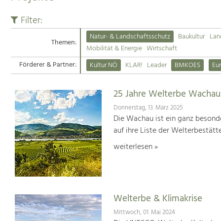
Filter:
Natur- & Landschaftsschutz
Baukultur
Lan
Themen:
Mobilität & Energie
Wirtschaft
Förderer & Partner:
Kultur NÖ
KLAR!
Leader
BMKOES
Eu
25 Jahre Welterbe Wachau
Donnerstag, 13. März 2025
Die Wachau ist ein ganz besonde
auf ihre Liste der Welterbestät
weiterlesen »
Welterbe & Klimakrise
Mittwoch, 01. Mai 2024