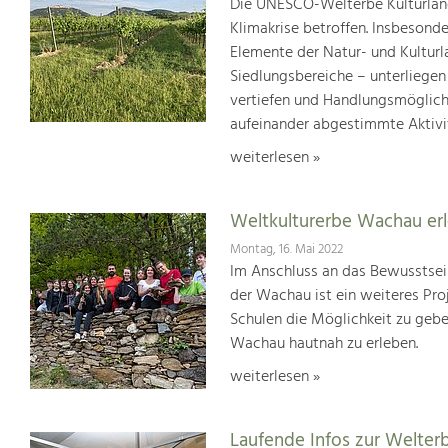
Die UNESCO-Welterbe Kulturland
Klimakrise betroffen. Insbesond
Elemente der Natur- und Kultur
Siedlungsbereiche – unterliege
vertiefen und Handlungsmöglic
aufeinander abgestimmte Aktivi
weiterlesen »
Weltkulturerbe Wachau er
Montag, 16. Mai 2022
Im Anschluss an das Bewusstsei
der Wachau ist ein weiteres Pr
Schulen die Möglichkeit zu geb
Wachau hautnah zu erleben.
weiterlesen »
Laufende Infos zur Welter