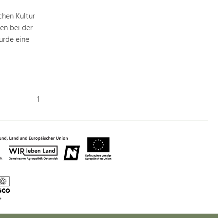
chen Kultur
en bei der
urde eine
1