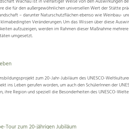
schaft Wachau ist in vielfältiger Weise von den Auswirkungen de
ere die für den außergewöhnlichen universellen Wert der Stätte pr
landschaft – darunter Naturschutzflächen ebenso wie Weinbau- un
n klimabedingten Veränderungen. Um das Wissen über diese Auswi
hkeiten aufzuzeigen, werden im Rahmen dieser Maßnahme mehrere
täten umgesetzt.
leben
nsbildungsprojekt zum 20-Jahr-Jubiläum des UNESCO-Weltkulture
ojekt ins Leben gerufen worden, um auch den SchülerInnen der UN
en, ihre Region und speziell die Besonderheiten des UNESCO-Welte
be-Tour zum 20-jährigen Jubiläum