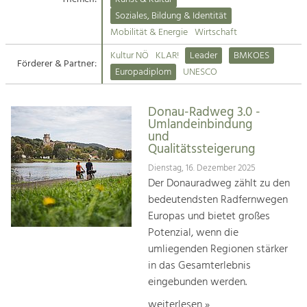
Kirchen am Fluss
Soziales, Bildung & Identität
Tourismus
Mobilität & Energie
Wirtschaft
Angebotsentwicklung und
Suche
Kultur NÖ
KLAR!
Leader
BMKOES
Positionierung.
Förderer & Partner:
Europadiplom
UNESCO
Impressum
Kunst & Kultur
Handwerk, Wissenschaft und Forschung.
Donau-Radweg 3.0 -
Kontakt
Umlandeinbindung
und
Qualitätssteigerung
Soziales, Bildung &
Identität
Dienstag, 16. Dezember 2025
Der Donauradweg zählt zu den
Gleichberechtigung, Jugend und
Integration
bedeutendsten Radfernwegen
Mobilität & Energie
Europas und bietet großes
Klimawandel, öffentlicher Verkehr und
Potenzial, wenn die
erneuerbare Energie
umliegenden Regionen stärker
in das Gesamterlebnis
Wirtschaft
eingebunden werden.
Steigerung regionaler Wertschöpfung
weiterlesen »