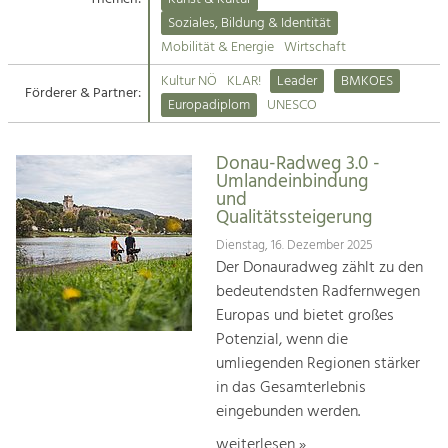
Kirchen am Fluss
Soziales, Bildung & Identität
Tourismus
Mobilität & Energie
Wirtschaft
Angebotsentwicklung und
Suche
Kultur NÖ
KLAR!
Leader
BMKOES
Positionierung.
Förderer & Partner:
Europadiplom
UNESCO
Impressum
Kunst & Kultur
Handwerk, Wissenschaft und Forschung.
Donau-Radweg 3.0 -
Kontakt
Umlandeinbindung
und
Qualitätssteigerung
Soziales, Bildung &
Identität
Dienstag, 16. Dezember 2025
Der Donauradweg zählt zu den
Gleichberechtigung, Jugend und
Integration
bedeutendsten Radfernwegen
Mobilität & Energie
Europas und bietet großes
Klimawandel, öffentlicher Verkehr und
Potenzial, wenn die
erneuerbare Energie
umliegenden Regionen stärker
in das Gesamterlebnis
Wirtschaft
eingebunden werden.
Steigerung regionaler Wertschöpfung
weiterlesen »