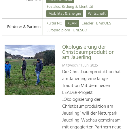
Kirchen am Fluss
Soziales, Bildung & Identität
Tourismus
Mobilität & Energie
Wirtschaft
Angebotsentwicklung und
Suche
Kultur NÖ
KLAR!
Leader
BMKOES
Positionierung.
Förderer & Partner:
Europadiplom
UNESCO
Impressum
Kunst & Kultur
Handwerk, Wissenschaft und Forschung.
Ökologisierung der
Kontakt
Christbaumproduktion
am Jauerling
Soziales, Bildung &
Mittwoch, 11. Juni 2025
Identität
Die Christbaumproduktion hat
Gleichberechtigung, Jugend und
am Jauerling eine lange
Integration
Tradition Mit dem neuen
Mobilität & Energie
LEADER-Projekt
Klimawandel, öffentlicher Verkehr und
„Ökologisierung der
erneuerbare Energie
Christbaumproduktion am
Jauerling“ will der Naturpark
Wirtschaft
Jauerling-Wachau gemeinsam
Steigerung regionaler Wertschöpfung
mit engagierten Partnern neue