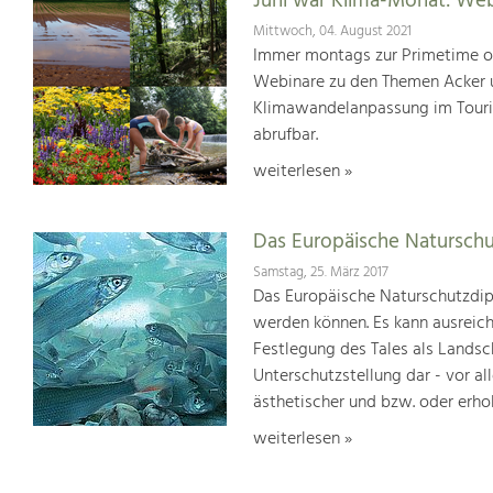
Juni war Klima-Monat: We
Mittwoch, 04. August 2021
Immer montags zur Primetime or
Webinare zu den Themen Acker u
Klimawandelanpassung im Touris
abrufbar.
weiterlesen »
Das Europäische Natursch
Samstag, 25. März 2017
Das Europäische Naturschutzdipl
werden können. Es kann ausreich
Festlegung des Tales als Lands
Unterschutzstellung dar - vor al
ästhetischer und bzw. oder erho
weiterlesen »