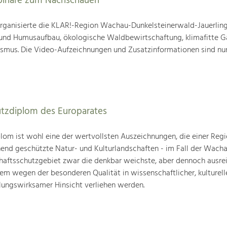
binare zum Nachschauen
ganisierte die KLAR!-Region Wachau-Dunkelsteinerwald-Jauerling
nd Humusaufbau, ökologische Waldbewirtschaftung, klimafitte G
mus. Die Video-Aufzeichnungen und Zusatzinformationen sind nun
utzdiplom des Europarates
om ist wohl eine der wertvollsten Auszeichnungen, die einer Regio
end geschützte Natur- und Kulturlandschaften - im Fall der Wachau
chaftsschutzgebiet zwar die denkbar weichste, aber dennoch ausre
lem wegen der besonderen Qualität in wissenschaftlicher, kulturelle
lungswirksamer Hinsicht verliehen werden.