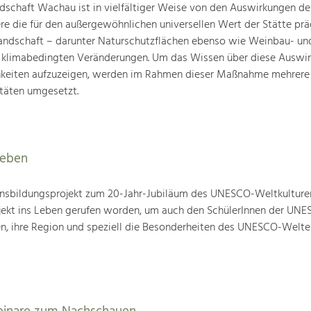
schaft Wachau ist in vielfältiger Weise von den Auswirkungen de
ere die für den außergewöhnlichen universellen Wert der Stätte pr
landschaft – darunter Naturschutzflächen ebenso wie Weinbau- un
n klimabedingten Veränderungen. Um das Wissen über diese Auswi
hkeiten aufzuzeigen, werden im Rahmen dieser Maßnahme mehrere
täten umgesetzt.
leben
nsbildungsprojekt zum 20-Jahr-Jubiläum des UNESCO-Weltkulture
ojekt ins Leben gerufen worden, um auch den SchülerInnen der UN
en, ihre Region und speziell die Besonderheiten des UNESCO-Welte