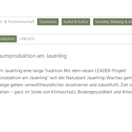
d- & Forstwirtschaft
Tourismus
Kunst & Kultur
Soziales, Bildung & Id
padiplom
UNESCO
baumproduktion am Jauerling
m Jauerling eine lange Tradition Mit dem neuen LEADER-Projekt
produktion am Jauerling“ will der Naturpark Jauerling-Wachau ge
ge gehen: umweltfreundlicher, biodiverser und zukunftsfit. Ziel ist
alten – ganz im Sinne von Klimaschutz, Bodengesundheit und Artenv