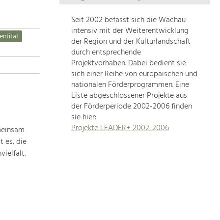
Die
Regionalentwicklung
Seit 2002 befasst sich die Wachau
in
intensiv mit der Weiterentwicklung
entität
unserer
der Region und der Kulturlandschaft
Region
durch entsprechende
ist
Projektvorhaben. Dabei bedient sie
sich einer Reihe von europäischen und
sehr
nationalen Förderprogrammen. Eine
vielfältig.
Liste abgeschlossener Projekte aus
Deshalb
der Förderperiode 2002-2006 finden
geben
sie hier:
wir
Projekte LEADER+ 2002-2006
meinsam
hier
 es, die
eine
Übersicht
ielfalt.
über
unsere
Themenschwerpunkte.
Für
mehr