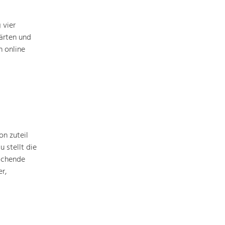
Baukultur
Ortsbild, Baukultur und nachhaltiges
 vier
Siedlungswesen.
ärten und
 online
Land- & Forstwirtschaft
Bewirtschaftung und Pflege der
Kulturlandschaft.
Tourismus
Angebotsentwicklung und
Positionierung.
n zuteil
 stellt die
ichende
Kunst & Kultur
r,
Handwerk, Wissenschaft und Forschung.
Soziales, Bildung &