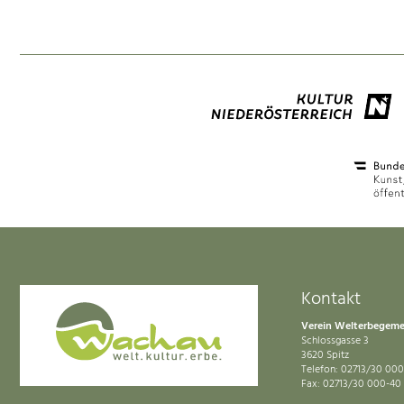
Kontakt
Verein Welterbegem
Schlossgasse 3
3620 Spitz
Telefon: 02713/30 000
Fax: 02713/30 000-40