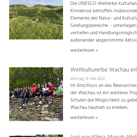
Die UNESCO-Welterbe Kulturland
Klimakrise betroffen. Insbesond
Elemente der Natur- und Kultur
Siedlungsbereiche – unterliege
vertiefen und Handlungsmöglic
aufeinander abgestimmte Aktivi
weiterlesen »
Weltkulturerbe Wachau er
Montag, 16. Mai 2022
Im Anschluss an das Bewusstsei
der Wachau ist ein weiteres Pr
Schulen die Möglichkeit zu geb
Wachau hautnah zu erleben.
weiterlesen »