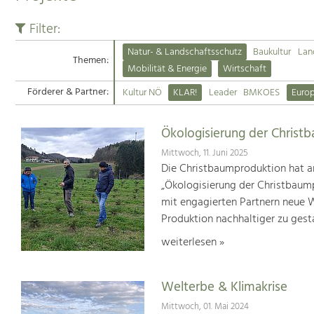
Filter:
Natur- & Landschaftsschutz
Baukultur
Lan
Themen:
Mobilität & Energie
Wirtschaft
Förderer & Partner:
Kultur NÖ
KLAR!
Leader
BMKOES
Euro
Ökologisierung der Christ
Mittwoch, 11. Juni 2025
Die Christbaumproduktion hat a
„Ökologisierung der Christbaum
mit engagierten Partnern neue We
Produktion nachhaltiger zu gest
weiterlesen »
Welterbe & Klimakrise
Mittwoch, 01. Mai 2024