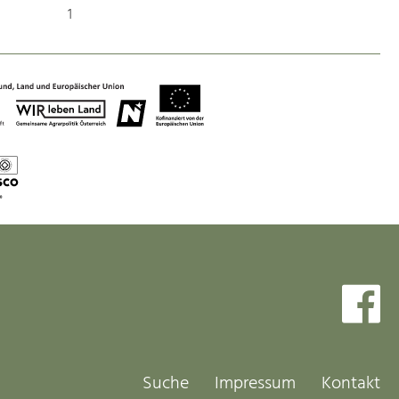
Identität
1
Gleichberechtigung, Jugend und
Integration
Mobilität & Energie
Klimawandel, öffentlicher Verkehr und
erneuerbare Energie
Wirtschaft
Steigerung regionaler Wertschöpfung
Suche
Impressum
Kontakt