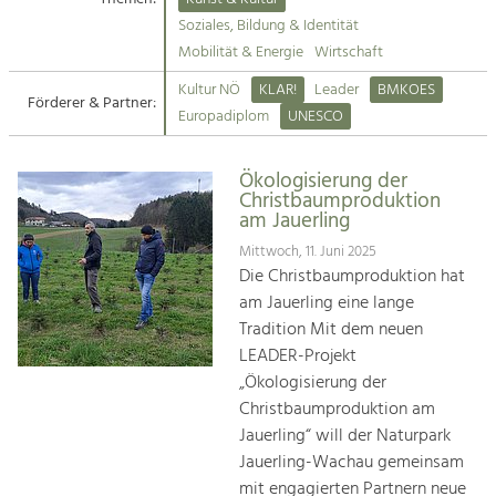
Kirchen am Fluss
Soziales, Bildung & Identität
Tourismus
Mobilität & Energie
Wirtschaft
Angebotsentwicklung und
Suche
Kultur NÖ
KLAR!
Leader
BMKOES
Positionierung.
Förderer & Partner:
Europadiplom
UNESCO
Impressum
Kunst & Kultur
Handwerk, Wissenschaft und Forschung.
Ökologisierung der
Kontakt
Christbaumproduktion
am Jauerling
Soziales, Bildung &
Mittwoch, 11. Juni 2025
Identität
Die Christbaumproduktion hat
Gleichberechtigung, Jugend und
am Jauerling eine lange
Integration
Tradition Mit dem neuen
Mobilität & Energie
LEADER-Projekt
Klimawandel, öffentlicher Verkehr und
„Ökologisierung der
erneuerbare Energie
Christbaumproduktion am
Jauerling“ will der Naturpark
Wirtschaft
Jauerling-Wachau gemeinsam
Steigerung regionaler Wertschöpfung
mit engagierten Partnern neue