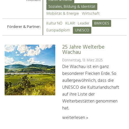
Kirchen am Fluss
Soziales, Bildung & Identität
Tourismus
Mobilität & Energie
Wirtschaft
Angebotsentwicklung und
Suche
Kultur NÖ
KLAR!
Leader
BMKOES
Positionierung.
Förderer & Partner:
Europadiplom
UNESCO
Impressum
Kunst & Kultur
Handwerk, Wissenschaft und Forschung.
25 Jahre Welterbe
Kontakt
Wachau
Donnerstag, 13. März 2025
Soziales, Bildung &
Die Wachau ist ein ganz
Identität
besonderer Flecken Erde. So
Gleichberechtigung, Jugend und
außergewöhnlich, dass die
Integration
UNESCO die Kulturlandschaft
Mobilität & Energie
auf ihre Liste der
Klimawandel, öffentlicher Verkehr und
erneuerbare Energie
Welterbestätten genommen
hat.
Wirtschaft
weiterlesen »
Steigerung regionaler Wertschöpfung