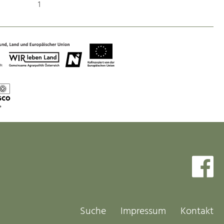
Identität
1
Gleichberechtigung, Jugend und
Integration
Mobilität & Energie
Klimawandel, öffentlicher Verkehr und
erneuerbare Energie
Wirtschaft
Steigerung regionaler Wertschöpfung
Suche
Impressum
Kontakt