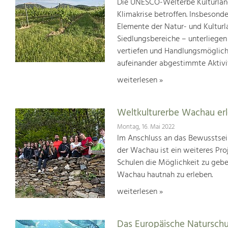
Die UNESCO-Welterbe Kulturland
Klimakrise betroffen. Insbesond
Elemente der Natur- und Kultur
Siedlungsbereiche – unterliege
vertiefen und Handlungsmöglic
aufeinander abgestimmte Aktivi
weiterlesen »
Weltkulturerbe Wachau er
Montag, 16. Mai 2022
Im Anschluss an das Bewusstsei
der Wachau ist ein weiteres Pr
Schulen die Möglichkeit zu geb
Wachau hautnah zu erleben.
weiterlesen »
Das Europäische Natursch