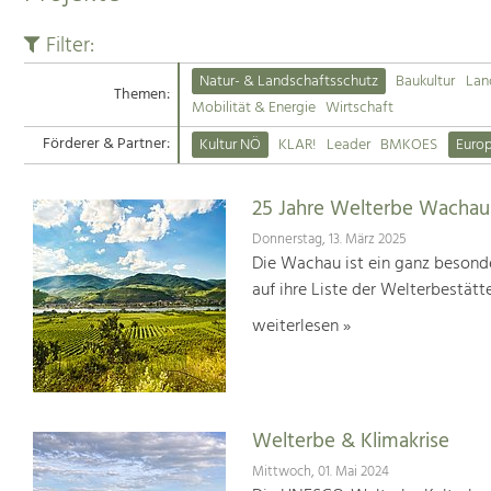
Filter:
Natur- & Landschaftsschutz
Baukultur
Lan
Themen:
Mobilität & Energie
Wirtschaft
Förderer & Partner:
Kultur NÖ
KLAR!
Leader
BMKOES
Euro
25 Jahre Welterbe Wachau
Donnerstag, 13. März 2025
Die Wachau ist ein ganz besonde
auf ihre Liste der Welterbestät
weiterlesen »
Welterbe & Klimakrise
Mittwoch, 01. Mai 2024