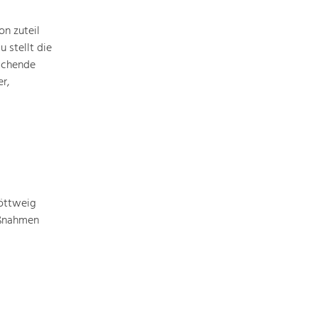
Baukultur
n zuteil
Ortsbild, Baukultur und nachhaltiges
Siedlungswesen.
 stellt die
ichende
r,
Land- & Forstwirtschaft
Bewirtschaftung und Pflege der
Kulturlandschaft.
Tourismus
Angebotsentwicklung und
Positionierung.
öttweig
aßnahmen
Kunst & Kultur
Handwerk, Wissenschaft und Forschung.
Soziales, Bildung &