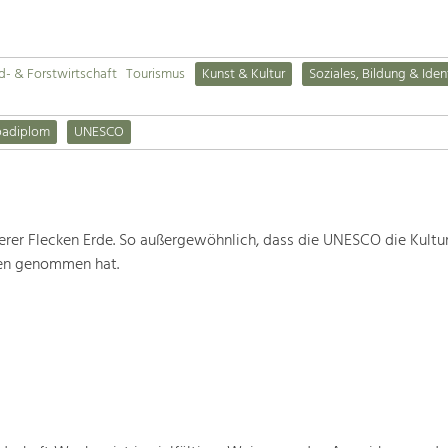
d- & Forstwirtschaft
Tourismus
Kunst & Kultur
Soziales, Bildung & Iden
padiplom
UNESCO
rer Flecken Erde. So außergewöhnlich, dass die UNESCO die Kultu
ten genommen hat.