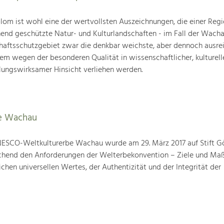
om ist wohl eine der wertvollsten Auszeichnungen, die einer Regio
end geschützte Natur- und Kulturlandschaften - im Fall der Wachau
chaftsschutzgebiet zwar die denkbar weichste, aber dennoch ausre
lem wegen der besonderen Qualität in wissenschaftlicher, kulturelle
lungswirksamer Hinsicht verliehen werden.
e Wachau
ESCO-Weltkulturerbe Wachau wurde am 29. März 2017 auf Stift G
prechend den Anforderungen der Welterbekonvention – Ziele und M
hen universellen Wertes, der Authentizität und der Integrität der