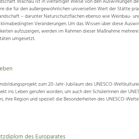
schaft Wachau ist in vielfältiger Weise von den Auswirkungen de
ere die für den außergewöhnlichen universellen Wert der Stätte pr
landschaft – darunter Naturschutzflächen ebenso wie Weinbau- un
n klimabedingten Veränderungen. Um das Wissen über diese Auswi
hkeiten aufzuzeigen, werden im Rahmen dieser Maßnahme mehrere
täten umgesetzt.
leben
nsbildungsprojekt zum 20-Jahr-Jubiläum des UNESCO-Weltkulture
ojekt ins Leben gerufen worden, um auch den SchülerInnen der UN
en, ihre Region und speziell die Besonderheiten des UNESCO-Welte
utzdiplom des Europarates