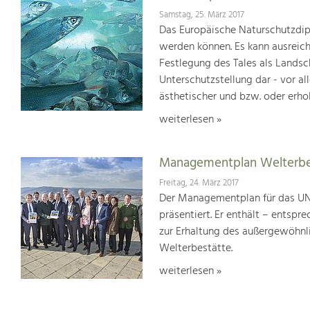
Samstag, 25. März 2017
Das Europäische Naturschutzdipl
werden können. Es kann ausreich
Festlegung des Tales als Lands
Unterschutzstellung dar - vor al
ästhetischer und bzw. oder erho
weiterlesen »
Managementplan Welterb
Freitag, 24. März 2017
Der Managementplan für das UN
präsentiert. Er enthält – ents
zur Erhaltung des außergewöhnlic
Welterbestätte.
weiterlesen »