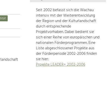
Die
Regionalentwicklung
Seit 2002 befasst sich die Wachau
in
intensiv mit der Weiterentwicklung
tität
unserer
der Region und der Kulturlandschaft
Region
durch entsprechende
ist
Projektvorhaben. Dabei bedient sie
sich einer Reihe von europäischen und
sehr
nationalen Förderprogrammen. Eine
vielfältig.
Liste abgeschlossener Projekte aus
Deshalb
der Förderperiode 2002-2006 finden
geben
sie hier:
rlandschaft
wir
Projekte LEADER+ 2002-2006
hier
eine
Übersicht
über
unsere
Themenschwerpunkte.
Für
mehr