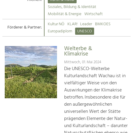
Kirchen am Fluss
Soziales, Bildung & Identität
Tourismus
Mobilität & Energie
Wirtschaft
Angebotsentwicklung und
Suche
Kultur NÖ
KLAR!
Leader
BMKOES
Positionierung.
Förderer & Partner:
Europadiplom
UNESCO
Impressum
Kunst & Kultur
Handwerk, Wissenschaft und Forschung.
Welterbe &
Kontakt
Klimakrise
Mittwoch, 01. Mai 2024
Soziales, Bildung &
Die UNESCO-Welterbe
Identität
Kulturlandschaft Wachau ist in
Gleichberechtigung, Jugend und
vielfältiger Weise von den
Integration
Auswirkungen der Klimakrise
Mobilität & Energie
betroffen. Insbesondere die für
Klimawandel, öffentlicher Verkehr und
erneuerbare Energie
den außergewöhnlichen
universellen Wert der Stätte
Wirtschaft
prägenden Elemente der Natur-
Steigerung regionaler Wertschöpfung
und Kulturlandschaft – darunter