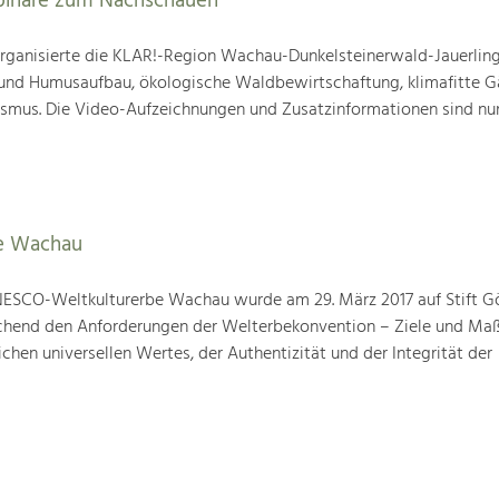
binare zum Nachschauen
ganisierte die KLAR!-Region Wachau-Dunkelsteinerwald-Jauerling
nd Humusaufbau, ökologische Waldbewirtschaftung, klimafitte G
mus. Die Video-Aufzeichnungen und Zusatzinformationen sind nun
e Wachau
ESCO-Weltkulturerbe Wachau wurde am 29. März 2017 auf Stift G
prechend den Anforderungen der Welterbekonvention – Ziele und M
hen universellen Wertes, der Authentizität und der Integrität der