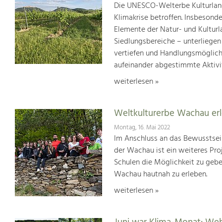
Die UNESCO-Welterbe Kulturland
Klimakrise betroffen. Insbesond
Elemente der Natur- und Kultur
Siedlungsbereiche – unterliege
vertiefen und Handlungsmöglic
aufeinander abgestimmte Aktivi
weiterlesen »
Weltkulturerbe Wachau er
Montag, 16. Mai 2022
Im Anschluss an das Bewusstsei
der Wachau ist ein weiteres Pr
Schulen die Möglichkeit zu geb
Wachau hautnah zu erleben.
weiterlesen »