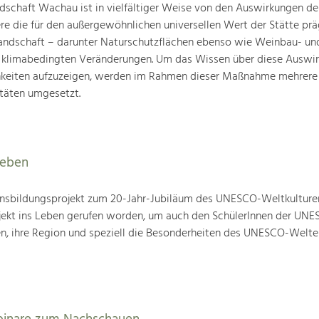
schaft Wachau ist in vielfältiger Weise von den Auswirkungen de
ere die für den außergewöhnlichen universellen Wert der Stätte pr
landschaft – darunter Naturschutzflächen ebenso wie Weinbau- un
n klimabedingten Veränderungen. Um das Wissen über diese Auswi
hkeiten aufzuzeigen, werden im Rahmen dieser Maßnahme mehrere
täten umgesetzt.
leben
nsbildungsprojekt zum 20-Jahr-Jubiläum des UNESCO-Weltkulture
ojekt ins Leben gerufen worden, um auch den SchülerInnen der UN
en, ihre Region und speziell die Besonderheiten des UNESCO-Welte