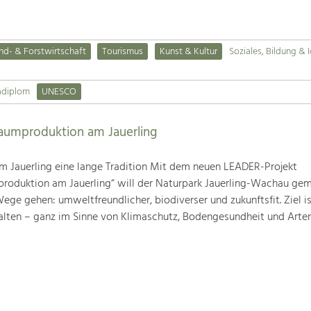
nd- & Forstwirtschaft
Tourismus
Kunst & Kultur
Soziales, Bildung & I
adiplom
UNESCO
baumproduktion am Jauerling
m Jauerling eine lange Tradition Mit dem neuen LEADER-Projekt
produktion am Jauerling“ will der Naturpark Jauerling-Wachau ge
ge gehen: umweltfreundlicher, biodiverser und zukunftsfit. Ziel ist
alten – ganz im Sinne von Klimaschutz, Bodengesundheit und Artenv