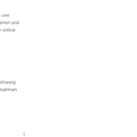
Baukultur
Ortsbild, Baukultur und nachhaltiges
 vier
Siedlungswesen.
ärten und
 online
Land- & Forstwirtschaft
Bewirtschaftung und Pflege der
Kulturlandschaft.
Tourismus
Angebotsentwicklung und
Positionierung.
öttweig
aßnahmen
Kunst & Kultur
Handwerk, Wissenschaft und Forschung.
Soziales, Bildung &
1