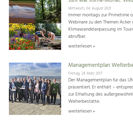
Juni war Klima-Monat: We
Mittwoch, 04. August 2021
Immer montags zur Primetime or
Webinare zu den Themen Acker u
Klimawandelanpassung im Touris
abrufbar.
weiterlesen »
Managementplan Welterb
Freitag, 24. März 2017
Der Managementplan für das UN
präsentiert. Er enthält – ents
zur Erhaltung des außergewöhnlic
Welterbestätte.
weiterlesen »