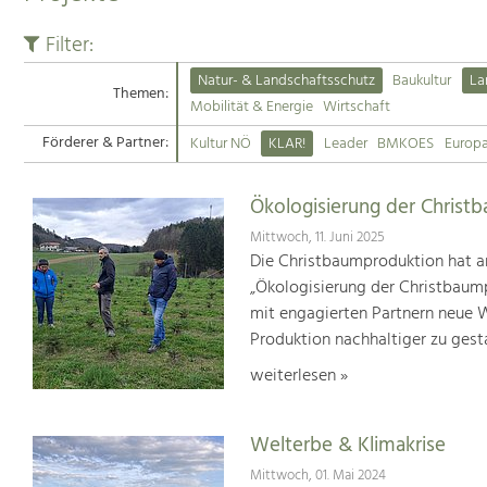
Filter:
Natur- & Landschaftsschutz
Baukultur
La
Themen:
Mobilität & Energie
Wirtschaft
Förderer & Partner:
Kultur NÖ
KLAR!
Leader
BMKOES
Europ
Ökologisierung der Christ
Mittwoch, 11. Juni 2025
Die Christbaumproduktion hat a
„Ökologisierung der Christbaum
mit engagierten Partnern neue We
Produktion nachhaltiger zu gest
weiterlesen »
Welterbe & Klimakrise
Mittwoch, 01. Mai 2024