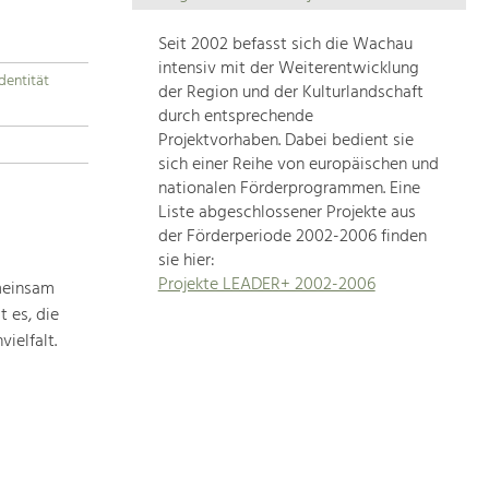
Die
Regionalentwicklung
Seit 2002 befasst sich die Wachau
in
intensiv mit der Weiterentwicklung
dentität
unserer
der Region und der Kulturlandschaft
Region
durch entsprechende
ist
Projektvorhaben. Dabei bedient sie
sich einer Reihe von europäischen und
sehr
nationalen Förderprogrammen. Eine
vielfältig.
Liste abgeschlossener Projekte aus
Deshalb
der Förderperiode 2002-2006 finden
geben
sie hier:
wir
Projekte LEADER+ 2002-2006
meinsam
hier
 es, die
eine
Übersicht
ielfalt.
über
unsere
Themenschwerpunkte.
Für
mehr