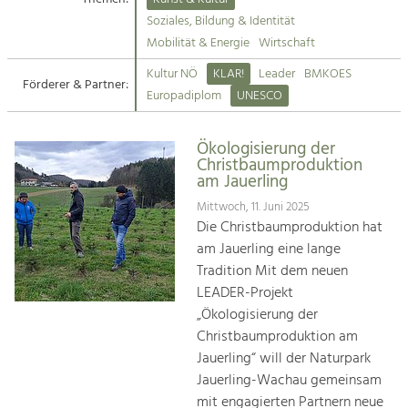
Kirchen am Fluss
Soziales, Bildung & Identität
Tourismus
Mobilität & Energie
Wirtschaft
Angebotsentwicklung und
Suche
Kultur NÖ
KLAR!
Leader
BMKOES
Positionierung.
Förderer & Partner:
Europadiplom
UNESCO
Impressum
Kunst & Kultur
Handwerk, Wissenschaft und Forschung.
Ökologisierung der
Kontakt
Christbaumproduktion
am Jauerling
Soziales, Bildung &
Mittwoch, 11. Juni 2025
Identität
Die Christbaumproduktion hat
Gleichberechtigung, Jugend und
am Jauerling eine lange
Integration
Tradition Mit dem neuen
Mobilität & Energie
LEADER-Projekt
Klimawandel, öffentlicher Verkehr und
„Ökologisierung der
erneuerbare Energie
Christbaumproduktion am
Jauerling“ will der Naturpark
Wirtschaft
Jauerling-Wachau gemeinsam
Steigerung regionaler Wertschöpfung
mit engagierten Partnern neue