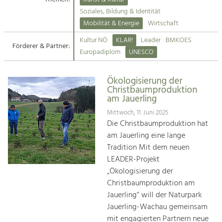
Kirchen am Fluss
Soziales, Bildung & Identität
Tourismus
Mobilität & Energie
Wirtschaft
Angebotsentwicklung und
Suche
Kultur NÖ
KLAR!
Leader
BMKOES
Positionierung.
Förderer & Partner:
Europadiplom
UNESCO
Impressum
Kunst & Kultur
Handwerk, Wissenschaft und Forschung.
Ökologisierung der
Kontakt
Christbaumproduktion
am Jauerling
Soziales, Bildung &
Mittwoch, 11. Juni 2025
Identität
Die Christbaumproduktion hat
Gleichberechtigung, Jugend und
am Jauerling eine lange
Integration
Tradition Mit dem neuen
Mobilität & Energie
LEADER-Projekt
Klimawandel, öffentlicher Verkehr und
„Ökologisierung der
erneuerbare Energie
Christbaumproduktion am
Jauerling“ will der Naturpark
Wirtschaft
Jauerling-Wachau gemeinsam
Steigerung regionaler Wertschöpfung
mit engagierten Partnern neue