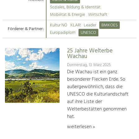
Kirchen am Fluss
Soziales, Bildung & Identität
Tourismus
Mobilität & Energie
Wirtschaft
Angebotsentwicklung und
Suche
Kultur NÖ
KLAR!
Leader
BMKOES
Positionierung.
Förderer & Partner:
Europadiplom
UNESCO
Impressum
Kunst & Kultur
Handwerk, Wissenschaft und Forschung.
25 Jahre Welterbe
Kontakt
Wachau
Donnerstag, 13. März 2025
Soziales, Bildung &
Die Wachau ist ein ganz
Identität
besonderer Flecken Erde. So
Gleichberechtigung, Jugend und
außergewöhnlich, dass die
Integration
UNESCO die Kulturlandschaft
Mobilität & Energie
auf ihre Liste der
Klimawandel, öffentlicher Verkehr und
erneuerbare Energie
Welterbestätten genommen
hat.
Wirtschaft
weiterlesen »
Steigerung regionaler Wertschöpfung