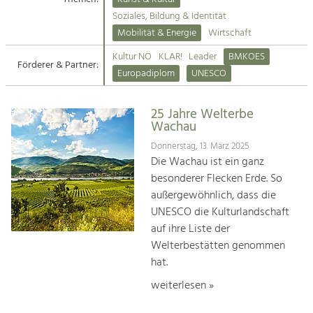
Kirchen am Fluss
Soziales, Bildung & Identität
Tourismus
Mobilität & Energie
Wirtschaft
Angebotsentwicklung und
Suche
Kultur NÖ
KLAR!
Leader
BMKOES
Positionierung.
Förderer & Partner:
Europadiplom
UNESCO
Impressum
Kunst & Kultur
Handwerk, Wissenschaft und Forschung.
25 Jahre Welterbe
Kontakt
Wachau
Donnerstag, 13. März 2025
Soziales, Bildung &
Die Wachau ist ein ganz
Identität
besonderer Flecken Erde. So
Gleichberechtigung, Jugend und
außergewöhnlich, dass die
Integration
UNESCO die Kulturlandschaft
Mobilität & Energie
auf ihre Liste der
Klimawandel, öffentlicher Verkehr und
erneuerbare Energie
Welterbestätten genommen
hat.
Wirtschaft
weiterlesen »
Steigerung regionaler Wertschöpfung